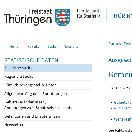
THÜRIN
Zurück
|
Zeic
Home
Kontakt
Suche
Newsletter
Ausgewäh
STATISTISCHE DATEN
Sachliche Suche
Gemein
Regionale Suche
Kürzlich bereitgestellte Daten
bis 31.12.2023
Allgemeine Angaben, Zuordnungen
Gebietsveränderungen,
▸
Gebietsv
Änderungen zum Schlüsselverzeichnis
▸
Alle Erge
Definitionen und Erläuterungen
▸
Weitere i
Newsletter
Die Fakten d