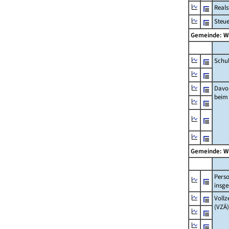
Real
Steu
Gemeinde: W
Schu
Davo
beim
Gemeinde: W
Pers
insg
Vollz
(VZÄ)