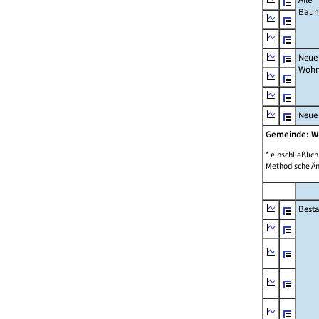
Bau
Neue
Wohn
Neue
Gemeinde: W
* einschließli
Methodische Än
Best