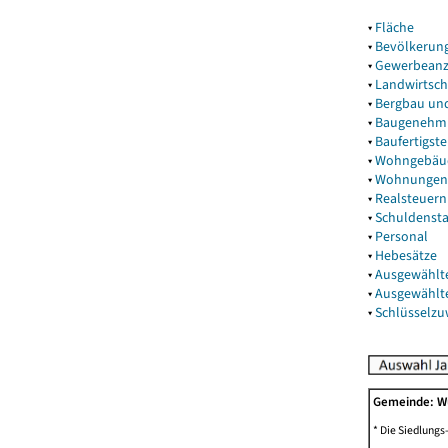
▾
Fläche
▾
Bevölkerun
▾
Gewerbeanz
▾
Landwirtsch
▾
Bergbau un
▾
Baugenehm
▾
Baufertigst
▾
Wohngebäu
▾
Wohnungen
▾
Realsteuern
▾
Schuldenst
▾
Personal
▾
Hebesätze
▾
Ausgewählt
▾
Ausgewählt
▾
Schlüsselz
Gemeinde: W
* Die Siedlungs