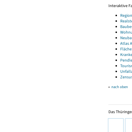
Interaktive 
Region
Realst
Baube
Wohnun
Neubau
Atlas A
Fläche
Kranke
Pendle
Touris
Unfall
Zensus
▴
nach oben
Das Thüringer