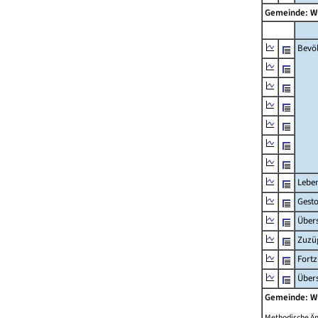
Gemeinde: W
Bevö
Lebe
Gest
Übers
Zuzü
Fort
Übers
Gemeinde: W
Methodische Ä