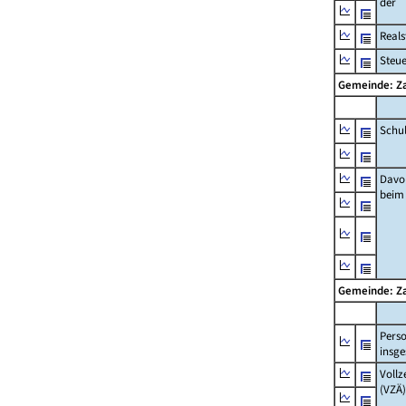
der
Real
Steu
Gemeinde: Z
Schu
Davo
beim
Gemeinde: Z
Pers
insg
Vollz
(VZÄ)