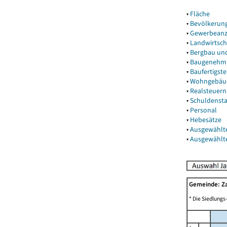
▾
Fläche
▾
Bevölkerun
▾
Gewerbeanz
▾
Landwirtsch
▾
Bergbau un
▾
Baugenehm
▾
Baufertigst
▾
Wohngebäu
▾
Realsteuern
▾
Schuldenst
▾
Personal
▾
Hebesätze
▾
Ausgewählt
▾
Ausgewählt
Gemeinde: Z
* Die Siedlungs