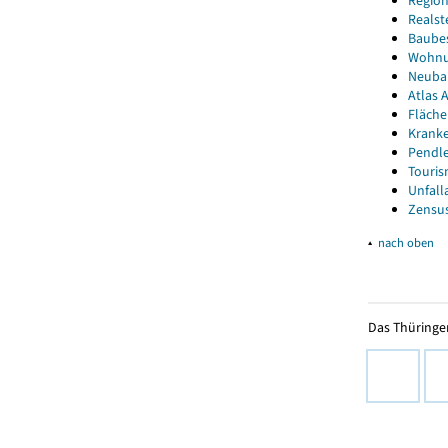
Region
Realst
Baube
Wohnun
Neubau
Atlas A
Fläche
Kranke
Pendle
Touris
Unfall
Zensus
▴
nach oben
Das Thüringer