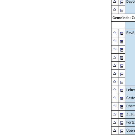
Davon
Gemeinde: Z
Bevö
Lebe
Gest
Übers
Zuzü
Fort
Übers