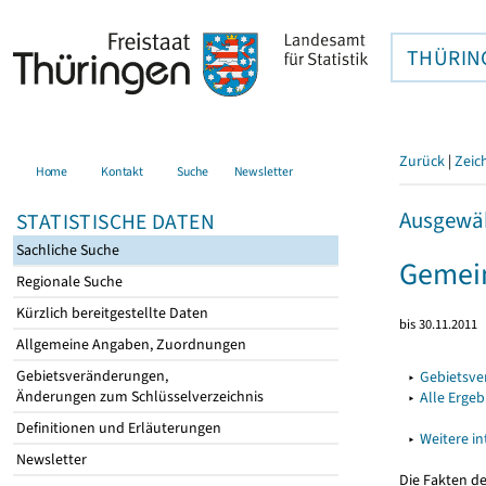
THÜRIN
Zurück
|
Zeic
Home
Kontakt
Suche
Newsletter
Ausgewäh
STATISTISCHE DATEN
Sachliche Suche
Gemein
Regionale Suche
Kürzlich bereitgestellte Daten
bis 30.11.2011
Allgemeine Angaben, Zuordnungen
Gebietsveränderungen,
▸
Gebietsv
Änderungen zum Schlüsselverzeichnis
▸
Alle Erge
Definitionen und Erläuterungen
▸
Weitere i
Newsletter
Die Fakten d