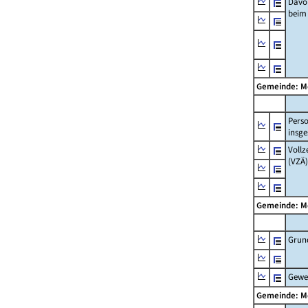
Davo
beim
Gemeinde: M
Pers
insg
Vollz
(VZÄ)
Gemeinde: M
Grun
Gewe
Gemeinde: M