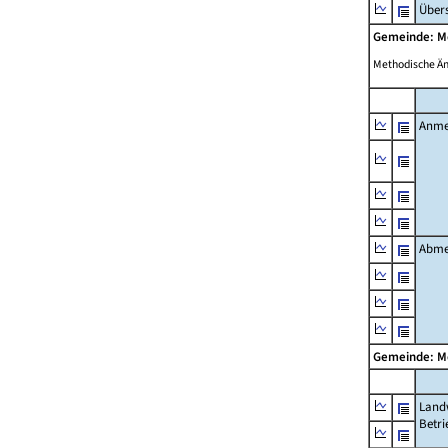
Übers
Gemeinde: M
Methodische Ä
Anme
Abme
Gemeinde: M
Landw
Betri