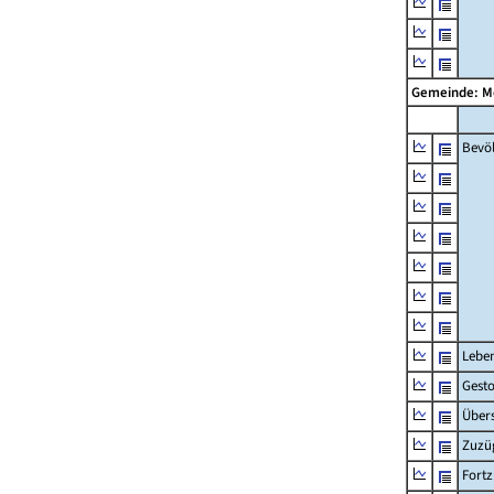
Gemeinde: M
Bevö
Lebe
Gest
Übers
Zuzü
Fort