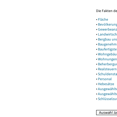
Die Fakten d
▾
Fläche
▾
Bevölkerun
▾
Gewerbeanz
▾
Landwirtsch
▾
Bergbau un
▾
Baugenehm
▾
Baufertigst
▾
Wohngebäu
▾
Wohnungen
▾
Beherbergu
▾
Realsteuern
▾
Schuldenst
▾
Personal
▾
Hebesätze
▾
Ausgewählt
▾
Ausgewählt
▾
Schlüsselz