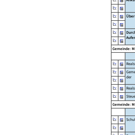
Über
Durc
Aufe
Gemeinde: M
Reals
Geme
der
Real
Steu
Gemeinde: M
Schu