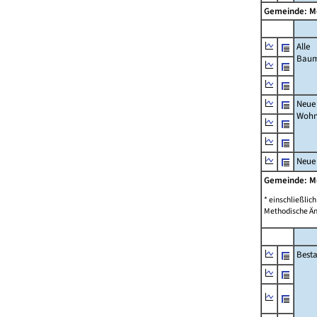
Gemeinde: M
Alle
Bau
Neue
Wohn
Neue
Gemeinde: M
* einschließli
Methodische Än
Best