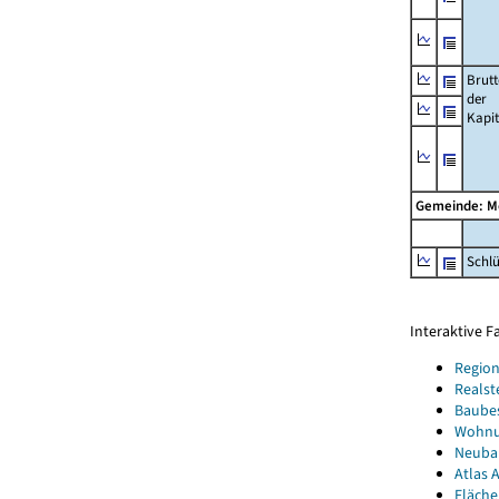
Brut
der
Kapi
Gemeinde: M
Schl
Interaktive 
Region
Realst
Baube
Wohnun
Neubau
Atlas A
Fläche