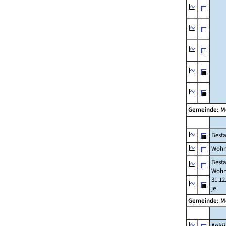
Gemeinde: M
Best
Wohn
Best
Wohn
31.12
je
Gemeinde: M
Ankü