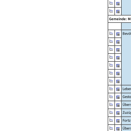
Gemeinde: 
Bevö
Lebe
Gest
Übers
Zuzü
Fort
Übers