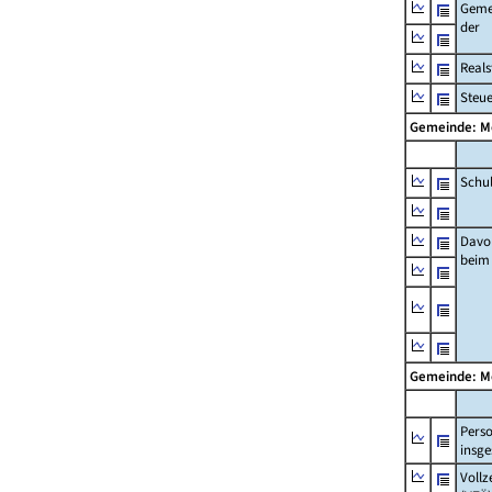
Geme
der
Real
Steu
Gemeinde: 
Schu
Davo
beim
Gemeinde: 
Pers
insg
Vollz