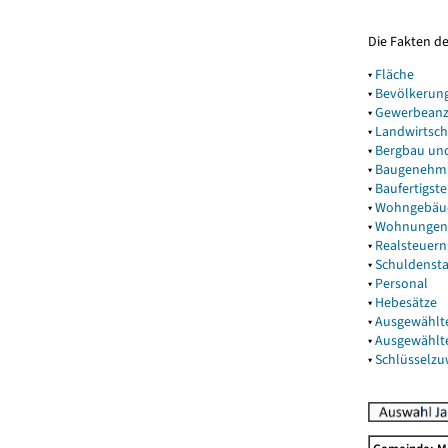
Die Fakten d
▾
Fläche
▾
Bevölkerun
▾
Gewerbeanz
▾
Landwirtsch
▾
Bergbau un
▾
Baugenehm
▾
Baufertigst
▾
Wohngebäu
▾
Wohnungen
▾
Realsteuern
▾
Schuldenst
▾
Personal
▾
Hebesätze
▾
Ausgewählt
▾
Ausgewählt
▾
Schlüsselz