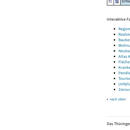
Schl
Interaktive 
Region
Realst
Baube
Wohnun
Neubau
Atlas A
Fläche
Kranke
Pendle
Touris
Unfall
Zensus
▴
nach oben
Das Thüringer