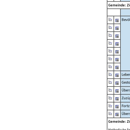
Gemeinde: Z
Bevö
Lebe
Gest
Übers
Zuzü
Fort
Übers
Gemeinde: Z
Methodische Ä