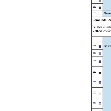
Neue
Gemeinde: Z
* einschließli
Methodische Än
Best