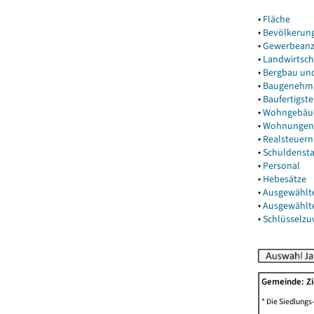
▾
Fläche
▾
Bevölkerun
▾
Gewerbeanz
▾
Landwirtsch
▾
Bergbau un
▾
Baugenehm
▾
Baufertigst
▾
Wohngebäu
▾
Wohnungen
▾
Realsteuern
▾
Schuldenst
▾
Personal
▾
Hebesätze
▾
Ausgewählt
▾
Ausgewählt
▾
Schlüsselz
Gemeinde: Z
* Die Siedlungs