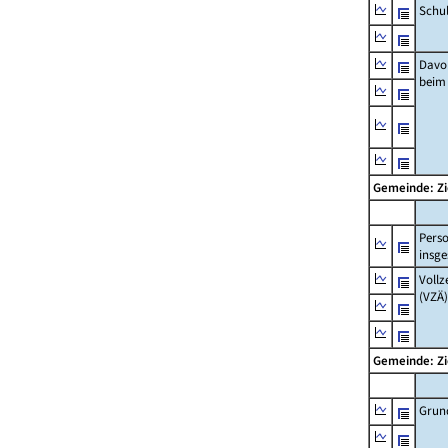
Schu
Davo
beim
Gemeinde: Z
Pers
insg
Vollz
(VZÄ)
Gemeinde: Z
Grun