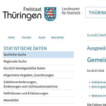
THÜRIN
Zurück
|
Zeic
Home
Kontakt
Suche
Newsletter
Ausgewäh
STATISTISCHE DATEN
Sachliche Suche
Gemein
Regionale Suche
Kürzlich bereitgestellte Daten
bis 05.07.2018
Allgemeine Angaben, Zuordnungen
Gebietsveränderungen,
▸
Gebietsv
Änderungen zum Schlüsselverzeichnis
▸
Alle Erge
Definitionen und Erläuterungen
▸
Weitere i
Newsletter
Die Fakten d