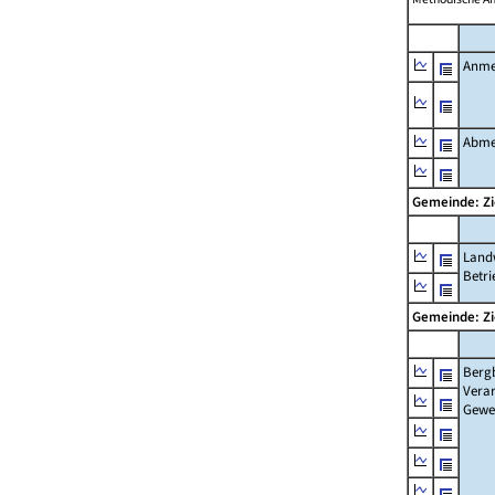
Anme
Abme
Gemeinde: Z
Landw
Betri
Gemeinde: Z
Berg
Verar
Gewe