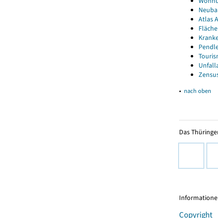
Wohnun
Neubau
Atlas A
Fläche
Kranke
Pendle
Touris
Unfall
Zensus
▴
nach oben
Das Thüringer
Informationen
Copyright