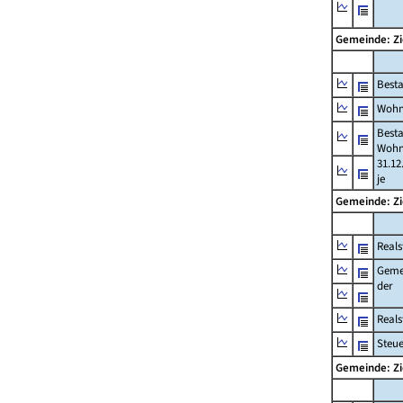
Gemeinde: Z
Best
Wohn
Best
Wohn
31.12
je
Gemeinde: Z
Reals
Geme
der
Real
Steu
Gemeinde: Z