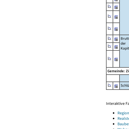
Brut
der
Kapi
Gemeinde: Z
Schl
Interaktive 
Region
Realst
Baube