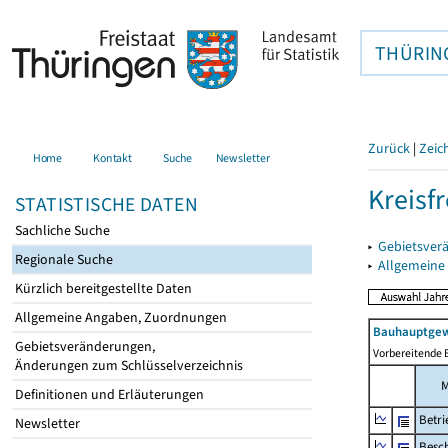
THÜRIN
Zurück
|
Zeic
Home
Kontakt
Suche
Newsletter
Kreisfr
STATISTISCHE DATEN
Sachliche Suche
▸
Gebietsverä
Regionale Suche
▸
Allgemeine
Kürzlich bereitgestellte Daten
Allgemeine Angaben, Zuordnungen
Bauhauptgew
Gebietsveränderungen,
Vorbereitende 
Änderungen zum Schlüsselverzeichnis
Definitionen und Erläuterungen
Betri
Newsletter
Besch