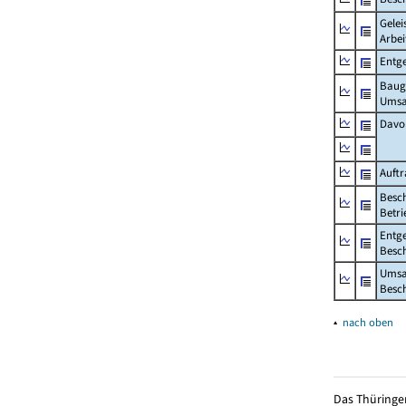
Gelei
Arbei
Entge
Baug
Umsa
Davo
Auft
Besch
Betri
Entge
Besch
Umsa
Besch
▴
nach oben
Das Thüringer