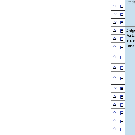
Städ
Zielg
Fort
in die
Landk