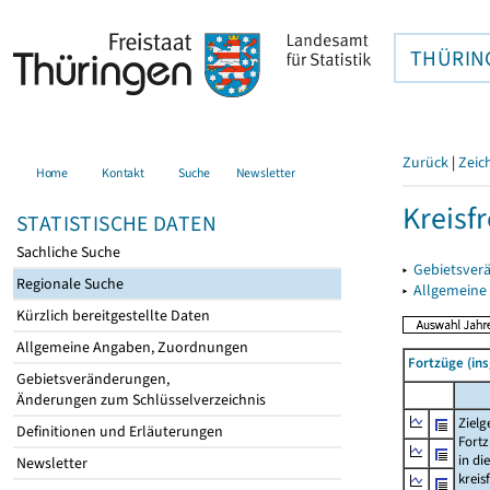
THÜRIN
Zurück
|
Zeic
Home
Kontakt
Suche
Newsletter
Kreisfr
STATISTISCHE DATEN
Sachliche Suche
▸
Gebietsverä
Regionale Suche
▸
Allgemeine
Kürzlich bereitgestellte Daten
Allgemeine Angaben, Zuordnungen
Fortzüge (ins
Gebietsveränderungen,
Änderungen zum Schlüsselverzeichnis
Zielg
Definitionen und Erläuterungen
Fort
in die
Newsletter
kreis