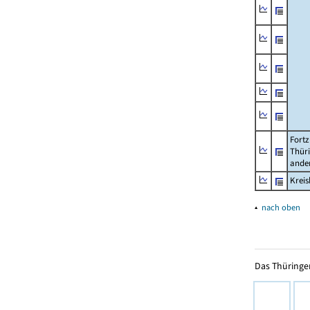
Fortz
Thüri
ander
Krei
▴
nach oben
Das Thüringer