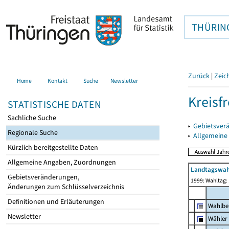
THÜRIN
Zurück
|
Zeic
Home
Kontakt
Suche
Newsletter
Kreisfr
STATISTISCHE DATEN
Sachliche Suche
▸
Gebietsverä
Regionale Suche
▸
Allgemeine
Kürzlich bereitgestellte Daten
Allgemeine Angaben, Zuordnungen
Landtagswah
Gebietsveränderungen,
1999: Wahltag:
Änderungen zum Schlüsselverzeichnis
Definitionen und Erläuterungen
Wahlbe
Newsletter
Wähler