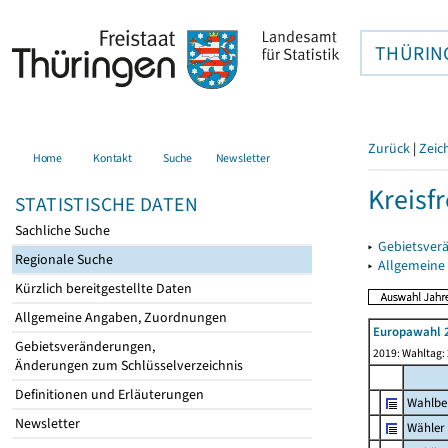
THÜRIN
Zurück
|
Zeic
Home
Kontakt
Suche
Newsletter
Kreisfr
STATISTISCHE DATEN
Sachliche Suche
▸
Gebietsverä
Regionale Suche
▸
Allgemeine
Kürzlich bereitgestellte Daten
Allgemeine Angaben, Zuordnungen
Europawahl 
Gebietsveränderungen,
2019: Wahltag: 
Änderungen zum Schlüsselverzeichnis
Definitionen und Erläuterungen
Wahlbe
Newsletter
Wähler