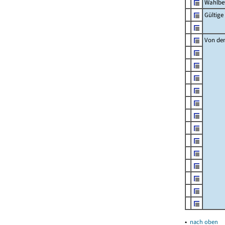
Wahlbet
Gültig
Von den
▴
nach oben