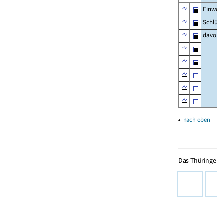
Einw
Schlü
davo
▴
nach oben
Das Thüringer