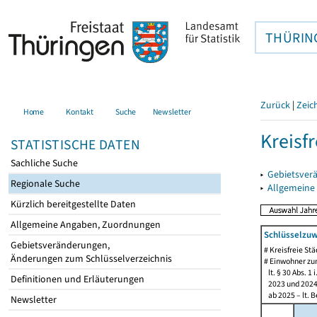
THÜRIN
Zurück
|
Zeic
Home
Kontakt
Suche
Newsletter
Kreisfr
STATISTISCHE DATEN
Sachliche Suche
▸
Gebietsverä
Regionale Suche
▸
Allgemeine
Kürzlich bereitgestellte Daten
Allgemeine Angaben, Zuordnungen
Schlüsselzuw
Gebietsveränderungen,
# Kreisfreie St
Änderungen zum Schlüsselverzeichnis
# Einwohner zu
lt. § 30 Abs. 1 
Definitionen und Erläuterungen
2023 und 2024 
ab 2025 – lt. B
Newsletter