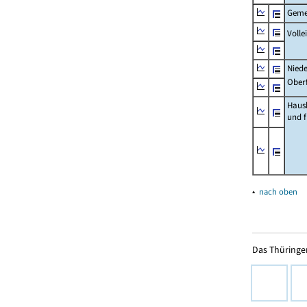
Geme
Volle
Niede
Ober
Haus
und 
▴
nach oben
Das Thüringer