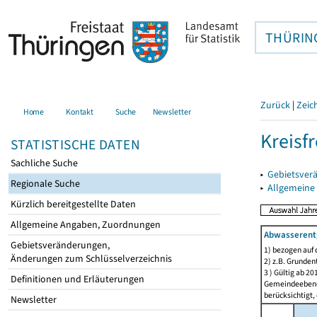
THÜRIN
Zurück
|
Zeic
Home
Kontakt
Suche
Newsletter
Kreisfr
STATISTISCHE DATEN
Sachliche Suche
▸
Gebietsverä
Regionale Suche
▸
Allgemeine
Kürzlich bereitgestellte Daten
Allgemeine Angaben, Zuordnungen
Abwasserent
Gebietsveränderungen,
1) bezogen auf
Änderungen zum Schlüsselverzeichnis
2) z.B. Grunden
3 ) Gültig ab 2
Definitionen und Erläuterungen
Gemeindeebene 
berücksichtigt
Newsletter