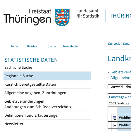
THÜRIN
Zurück
|
Zeic
Home
Kontakt
Suche
Newsletter
Landkr
STATISTISCHE DATEN
Sachliche Suche
▸
Gebietsver
Regionale Suche
▸
Allgemeine
Kürzlich bereitgestellte Daten
Allgemeine Angaben, Zuordnungen
Landtagswah
Gebietsveränderungen,
2009: Wahltag: 
Änderungen zum Schlüsselverzeichnis
Definitionen und Erläuterungen
Wahlbe
Newsletter
Wähler