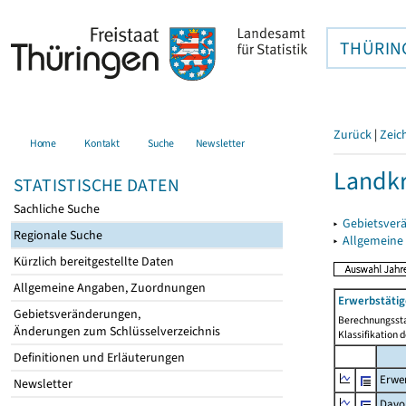
THÜRIN
Zurück
|
Zeic
Home
Kontakt
Suche
Newsletter
Landkr
STATISTISCHE DATEN
Sachliche Suche
▸
Gebietsver
Regionale Suche
▸
Allgemeine
Kürzlich bereitgestellte Daten
Allgemeine Angaben, Zuordnungen
Erwerbstätig
Gebietsveränderungen,
Berechnungssta
Änderungen zum Schlüsselverzeichnis
Klassifikation 
Definitionen und Erläuterungen
Erwer
Newsletter
Davo