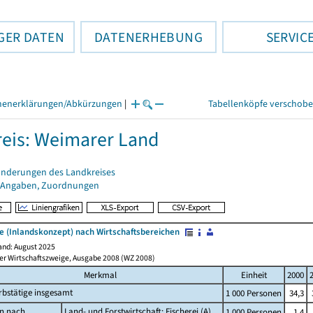
GER DATEN
DATENERHEBUNG
SERVIC
henerklärungen/Abkürzungen
|
Tabellenköpfe verschob
eis: Weimarer Land
änderungen des Landkreises
 Angaben, Zuordnungen
e (Inlandskonzept) nach Wirtschaftsbereichen
nd: August 2025
der Wirtschaftszweige, Ausgabe 2008 (WZ 2008)
Merkmal
Einheit
2000
bstätige insgesamt
1 000 Personen
34,3
n nach
Land- und Forstwirtschaft; Fischerei (A)
1 000 Personen
1,4