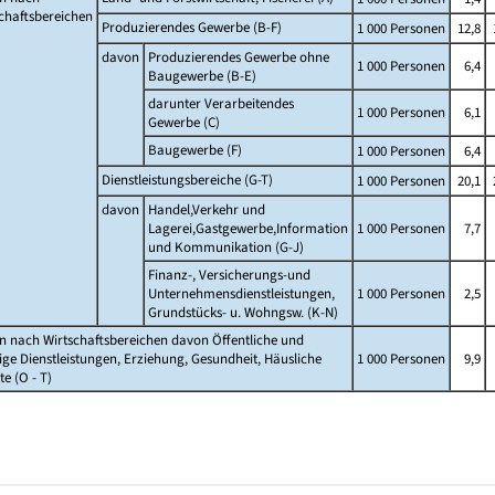
chaftsbereichen
Produzierendes Gewerbe (B-F)
1 000 Personen
12,8
davon
Produzierendes Gewerbe ohne
1 000 Personen
6,4
Baugewerbe (B-E)
darunter Verarbeitendes
1 000 Personen
6,1
Gewerbe (C)
Baugewerbe (F)
1 000 Personen
6,4
Dienstleistungsbereiche (G-T)
1 000 Personen
20,1
davon
Handel,Verkehr und
Lagerei,Gastgewerbe,Information
1 000 Personen
7,7
und Kommunikation (G-J)
Finanz-, Versicherungs-und
Unternehmensdienstleistungen,
1 000 Personen
2,5
Grundstücks- u. Wohngsw. (K-N)
 nach Wirtschaftsbereichen davon Öffentliche und
ige Dienstleistungen, Erziehung, Gesundheit, Häusliche
1 000 Personen
9,9
te (O - T)