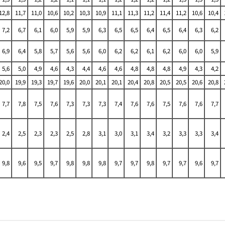
12,8
11,7
11,0
10,6
10,2
10,3
10,9
11,1
11,3
11,2
11,4
11,2
10,6
10,4
7,2
6,7
6,1
6,0
5,9
5,9
6,3
6,5
6,5
6,4
6,5
6,4
6,3
6,2
6,9
6,4
5,8
5,7
5,6
5,6
6,0
6,2
6,2
6,1
6,2
6,0
6,0
5,9
5,6
5,0
4,9
4,6
4,3
4,4
4,6
4,6
4,8
4,8
4,8
4,9
4,3
4,2
20,0
19,9
19,3
19,7
19,6
20,0
20,1
20,1
20,4
20,8
20,5
20,5
20,6
20,8
7,7
7,8
7,5
7,6
7,3
7,3
7,3
7,4
7,6
7,6
7,5
7,6
7,6
7,7
2,4
2,5
2,3
2,3
2,5
2,8
3,1
3,0
3,1
3,4
3,2
3,3
3,3
3,4
9,8
9,6
9,5
9,7
9,8
9,8
9,8
9,7
9,7
9,8
9,7
9,7
9,6
9,7