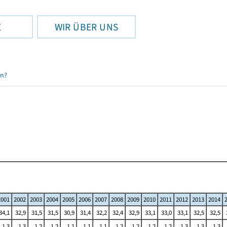
E
WIR ÜBER UNS
en?
2001
2002
2003
2004
2005
2006
2007
2008
2009
2010
2011
2012
2013
2014
34,1
32,9
31,5
31,5
30,9
31,4
32,2
32,4
32,9
33,1
33,0
33,1
32,5
32,5
1,3
1,3
1,2
1,2
1,1
1,1
1,1
1,2
1,2
1,2
1,2
1,3
1,3
1,3