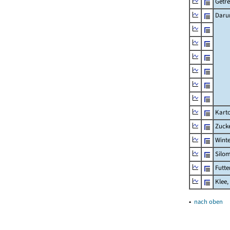
Getre
Daru
Karto
Zuck
Wint
Silom
Futte
Klee,
▴
nach oben