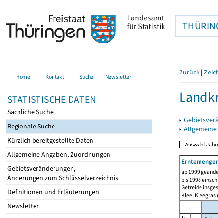
THÜRIN
Zurück
|
Zeic
Home
Kontakt
Suche
Newsletter
Landkr
STATISTISCHE DATEN
Sachliche Suche
▸
Gebietsver
Regionale Suche
▸
Allgemeine
Kürzlich bereitgestellte Daten
Allgemeine Angaben, Zuordnungen
Erntemengen 
Gebietsveränderungen,
ab 1999 geände
Änderungen zum Schlüsselverzeichnis
bis 1998 einsch
Getreide insges
Definitionen und Erläuterungen
Klee, Kleegras
Newsletter