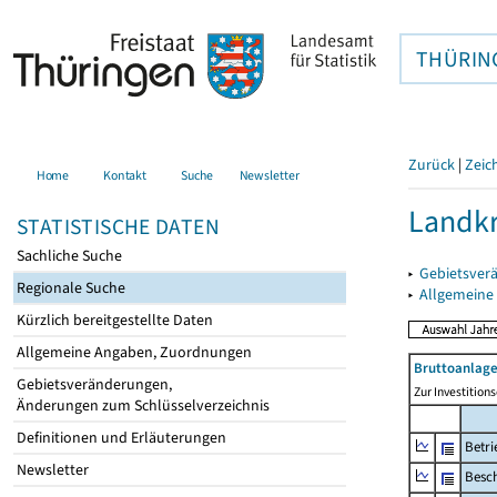
THÜRIN
Zurück
|
Zeic
Home
Kontakt
Suche
Newsletter
Landkr
STATISTISCHE DATEN
Sachliche Suche
▸
Gebietsver
Regionale Suche
▸
Allgemeine
Kürzlich bereitgestellte Daten
Allgemeine Angaben, Zuordnungen
Bruttoanlage
Gebietsveränderungen,
Zur Investitio
Änderungen zum Schlüsselverzeichnis
Definitionen und Erläuterungen
Betri
Newsletter
Besch