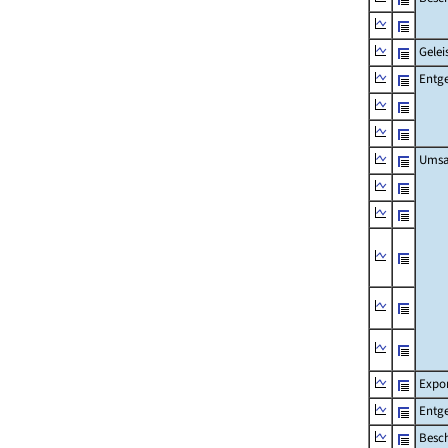
Gelei
Entge
Umsa
Expo
Entge
Besch