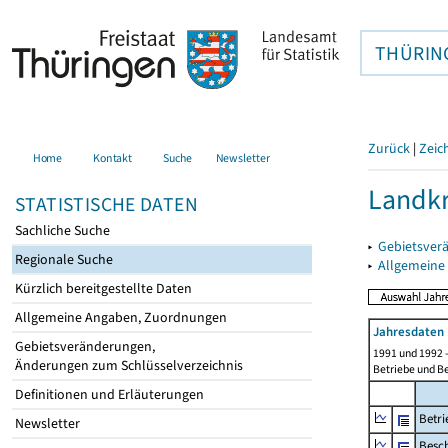
THÜRIN
Zurück
|
Zeic
Home
Kontakt
Suche
Newsletter
Landkr
STATISTISCHE DATEN
Sachliche Suche
▸
Gebietsver
Regionale Suche
▸
Allgemeine
Kürzlich bereitgestellte Daten
Allgemeine Angaben, Zuordnungen
Jahresdaten 
Gebietsveränderungen,
1991 und 1992 
Änderungen zum Schlüsselverzeichnis
Betriebe und Be
Definitionen und Erläuterungen
Betri
Newsletter
Besch