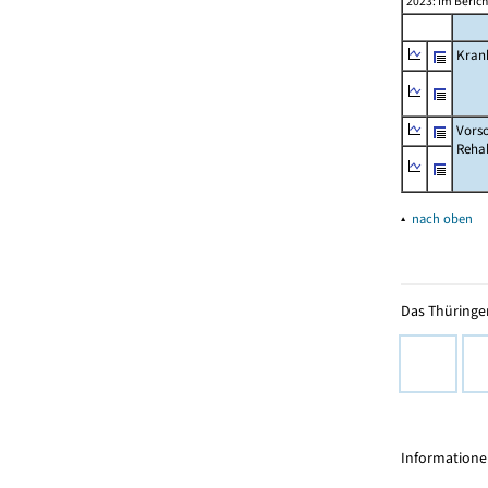
2023: Im Berich
Kran
Vorso
Rehab
▴
nach oben
Das Thüringer
Informationen