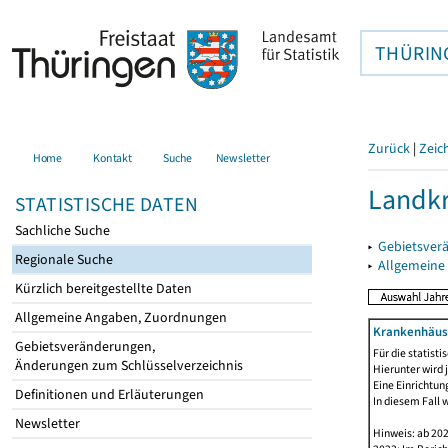
THÜRIN
Zurück
|
Zeic
Home
Kontakt
Suche
Newsletter
Landkr
STATISTISCHE DATEN
Sachliche Suche
▸
Gebietsver
Regionale Suche
▸
Allgemeine
Kürzlich bereitgestellte Daten
Allgemeine Angaben, Zuordnungen
Krankenhäuse
Gebietsveränderungen,
Für die statist
Änderungen zum Schlüsselverzeichnis
Hierunter wird 
Eine Einrichtun
Definitionen und Erläuterungen
In diesem Fall 
Newsletter
Hinweis: ab 20