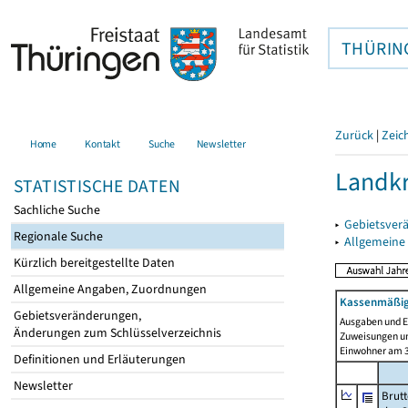
THÜRIN
Zurück
|
Zeic
Home
Kontakt
Suche
Newsletter
Landkr
STATISTISCHE DATEN
Sachliche Suche
▸
Gebietsver
Regionale Suche
▸
Allgemeine
Kürzlich bereitgestellte Daten
Allgemeine Angaben, Zuordnungen
Kassenmäßig
Gebietsveränderungen,
Ausgaben und E
Änderungen zum Schlüsselverzeichnis
Zuweisungen und
Einwohner am 3
Definitionen und Erläuterungen
Newsletter
Brut