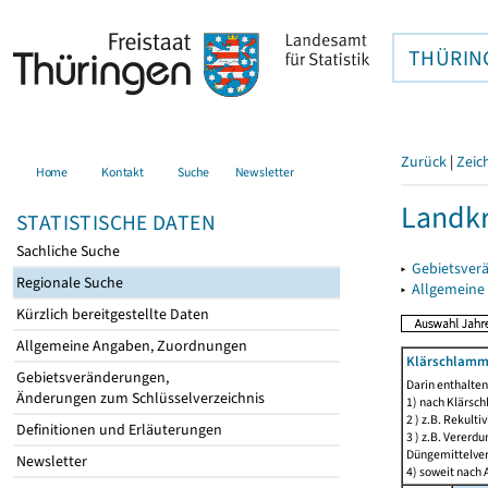
THÜRIN
Zurück
|
Zeic
Home
Kontakt
Suche
Newsletter
Landkr
STATISTISCHE DATEN
Sachliche Suche
▸
Gebietsver
Regionale Suche
▸
Allgemeine
Kürzlich bereitgestellte Daten
Allgemeine Angaben, Zuordnungen
Klärschlamm
Gebietsveränderungen,
Darin enthalte
Änderungen zum Schlüsselverzeichnis
1) nach Klärsc
2 ) z.B. Rekulti
Definitionen und Erläuterungen
3 ) z.B. Vererd
Düngemittelve
Newsletter
4) soweit nach 