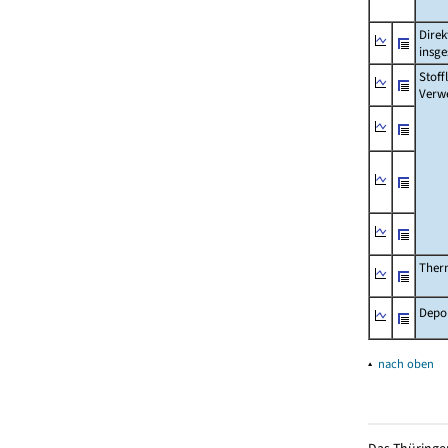
Dire
insg
Stoff
Verw
Ther
Depo
▴
nach oben