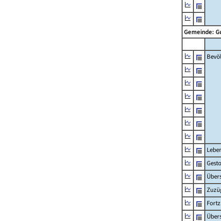
Gemeinde: 
Bevö
Lebe
Gest
Übers
Zuzü
Fort
Übers