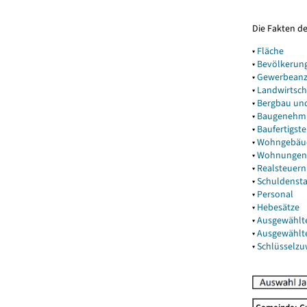
Die Fakten d
▾
Fläche
▾
Bevölkerun
▾
Gewerbeanz
▾
Landwirtsch
▾
Bergbau un
▾
Baugenehm
▾
Baufertigst
▾
Wohngebäu
▾
Wohnungen
▾
Realsteuern
▾
Schuldenst
▾
Personal
▾
Hebesätze
▾
Ausgewählt
▾
Ausgewählt
▾
Schlüsselz