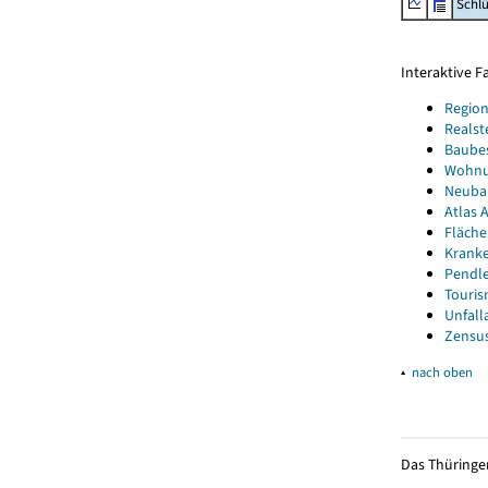
Schl
Interaktive 
Region
Realst
Baube
Wohnun
Neubau
Atlas A
Fläche
Kranke
Pendle
Touris
Unfall
Zensus
▴
nach oben
Das Thüringer