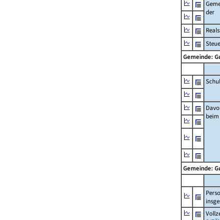
Geme
der
Real
Steu
Gemeinde: 
Schu
Davo
beim
Gemeinde: 
Pers
insg
Vollz