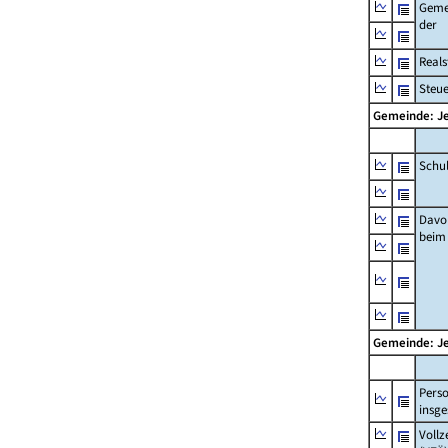
Geme
der
Real
Steu
Gemeinde: J
Schu
Davo
beim
Gemeinde: J
Pers
insg
Vollz