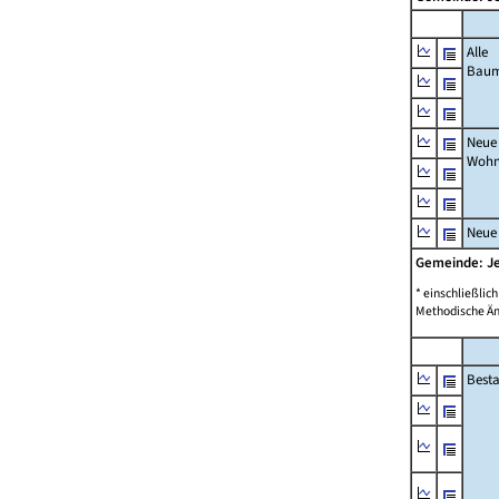
Alle
Bau
Neue
Wohn
Neue
Gemeinde: J
* einschließli
Methodische Än
Best