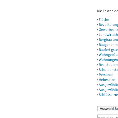
Die Fakten d
▾
Fläche
▾
Bevölkerun
▾
Gewerbeanz
▾
Landwirtsch
▾
Bergbau un
▾
Baugenehm
▾
Baufertigst
▾
Wohngebäu
▾
Wohnungen
▾
Realsteuern
▾
Schuldenst
▾
Personal
▾
Hebesätze
▾
Ausgewählt
▾
Ausgewählt
▾
Schlüsselz