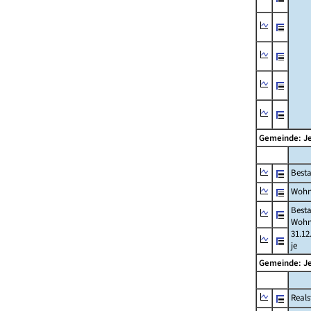
Gemeinde: J
Best
Wohn
Best
Wohn
31.12
je
Gemeinde: J
Reals