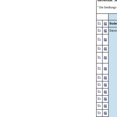
Gemeinde: J
* Die Siedlungs
Bode
Davo