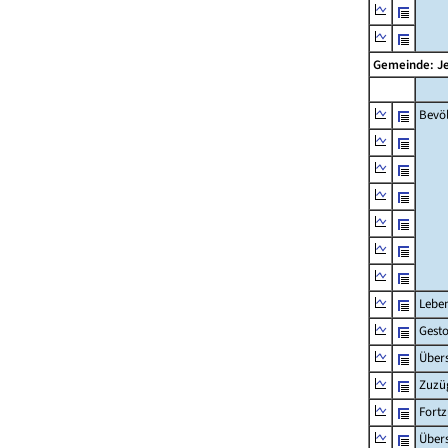
Gemeinde: J
Bevö
Lebe
Gest
Übers
Zuzü
Fort
Übers