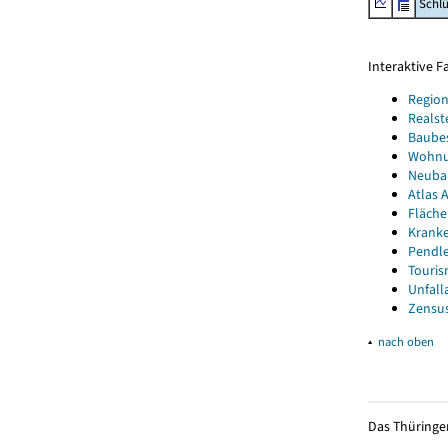
Schl
Interaktive 
Region
Realst
Baube
Wohnun
Neubau
Atlas A
Fläche
Kranke
Pendle
Touris
Unfall
Zensus
▴
nach oben
Das Thüringer