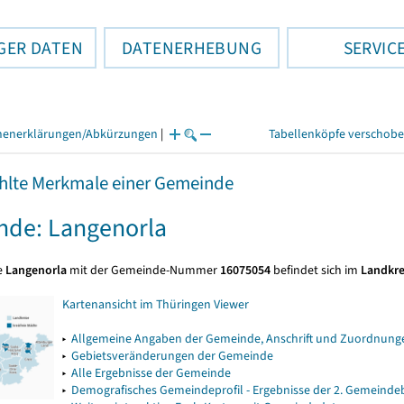
GER DATEN
DATENERHEBUNG
SERVIC
henerklärungen/Abkürzungen
|
Tabellenköpfe verschob
lte Merkmale einer Gemeinde
de: Langenorla
e
Langenorla
mit der Gemeinde-Nummer
16075054
befindet sich im
Landkre
Kartenansicht im Thüringen Viewer
▸
Allgemeine Angaben der Gemeinde, Anschrift und Zuordnunge
▸
Gebietsveränderungen der Gemeinde
▸
Alle Ergebnisse der Gemeinde
▸
Demografisches Gemeindeprofil - Ergebnisse der 2. Gemeind