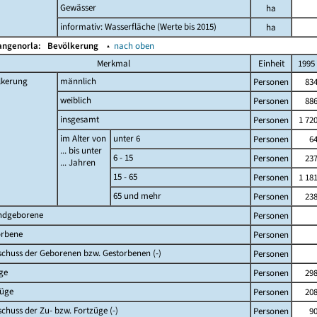
Gewässer
ha
informativ: Wasserfläche (Werte bis 2015)
ha
angenorla:
Bevölkerung
▴
nach oben
Merkmal
Einheit
1995
lkerung
männlich
Personen
83
weiblich
Personen
88
insgesamt
Personen
1 72
im Alter von
unter 6
Personen
6
... bis unter
6 - 15
Personen
23
... Jahren
15 - 65
Personen
1 18
65 und mehr
Personen
23
ndgeborene
Personen
orbene
Personen
chuss der Geborenen bzw. Gestorbenen (-)
Personen
ge
Personen
29
züge
Personen
20
chuss der Zu- bzw. Fortzüge (-)
Personen
9