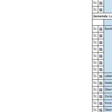
Gemeinde: L
Bevö
Lebe
Gest
Übers
Zuzü
Fort
Übers