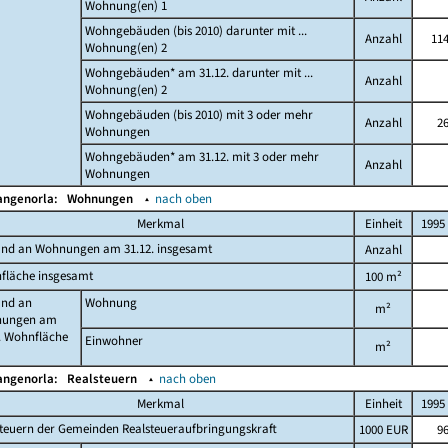
Wohnung(en) 1
Wohngebäuden (bis 2010) darunter mit ...
Anzahl
11
Wohnung(en) 2
Wohngebäuden* am 31.12. darunter mit ...
Anzahl
Wohnung(en) 2
Wohngebäuden (bis 2010) mit 3 oder mehr
Anzahl
2
Wohnungen
Wohngebäuden* am 31.12. mit 3 oder mehr
Anzahl
Wohnungen
angenorla:
Wohnungen
▴
nach oben
Merkmal
Einheit
1995
and an Wohnungen am 31.12. insgesamt
Anzahl
fläche insgesamt
100 m²
and an
Wohnung
m²
ungen am
. Wohnfläche
Einwohner
m²
angenorla:
Realsteuern
▴
nach oben
Merkmal
Einheit
1995
teuern der Gemeinden Realsteueraufbringungskraft
1000 EUR
9