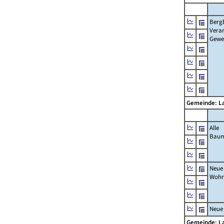
Berg
Verar
Gewe
Gemeinde: L
Alle
Bau
Neue
Wohn
Neue
Gemeinde: L