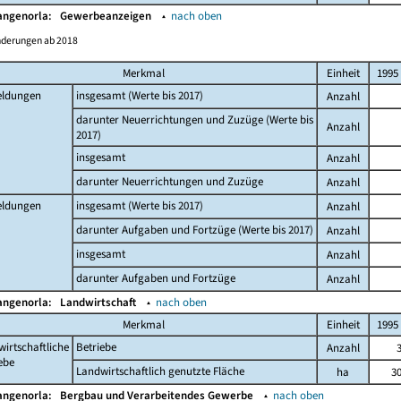
angenorla:
Gewerbeanzeigen
▴
nach oben
nderungen ab 2018
Merkmal
Einheit
1995
ldungen
insgesamt (Werte bis 2017)
Anzahl
darunter Neuerrichtungen und Zuzüge (Werte bis
Anzahl
2017)
insgesamt
Anzahl
darunter Neuerrichtungen und Zuzüge
Anzahl
ldungen
insgesamt (Werte bis 2017)
Anzahl
darunter Aufgaben und Fortzüge (Werte bis 2017)
Anzahl
insgesamt
Anzahl
darunter Aufgaben und Fortzüge
Anzahl
angenorla:
Landwirtschaft
▴
nach oben
Merkmal
Einheit
1995
irtschaftliche
Betriebe
Anzahl
ebe
Landwirtschaftlich genutzte Fläche
ha
3
angenorla:
Bergbau und Verarbeitendes Gewerbe
▴
nach oben