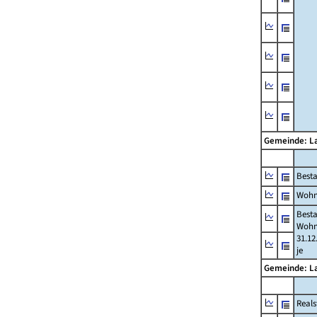
Gemeinde: L
Best
Wohn
Best
Wohn
31.12
je
Gemeinde: L
Reals