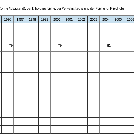
(ohne Abbauland), der Erholungsfläche, der Verkehrsfläche und der Fläche für Friedhöfe
1996
1997
1998
1999
2000
2001
2002
2003
2004
2005
2006
79
79
81