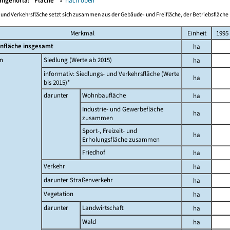
angenorla:
Fläche
▴
nach oben
-und Verkehrsfläche setzt sich zusammen aus der Gebäude- und Freifläche, der Betriebsfläche 
Merkmal
Einheit
1995
nfläche insgesamt
ha
n
Siedlung (Werte ab 2015)
ha
informativ: Siedlungs- und Verkehrsfläche (Werte
ha
bis 2015)*
darunter
Wohnbaufläche
ha
Industrie- und Gewerbefläche
ha
zusammen
Sport-, Freizeit- und
ha
Erholungsfläche zusammen
Friedhof
ha
Verkehr
ha
darunter Straßenverkehr
ha
Vegetation
ha
darunter
Landwirtschaft
ha
Wald
ha