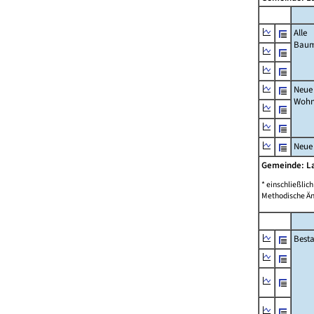
Alle
Bau
Neue
Wohn
Neue
Gemeinde: L
* einschließli
Methodische Än
Best