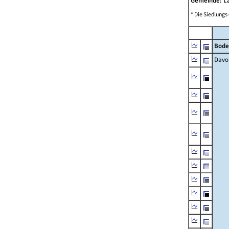
Gemeinde: L
* Die Siedlungs
Bode
Davo