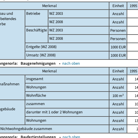
Merkmal
Einheit
1995
bau und
Betriebe
WZ 2003
Anzahl
beitendes
WZ 2008
Anzahl
rbe
Beschäftigte
WZ 2003
Personen
WZ 2008
Personen
Entgelte (WZ 2008)
1000 EUR
Umsatz (WZ 2008)
1000 EUR
angenorla:
Baugenehmigungen
▴
nach oben
Merkmal
Einheit
1995
insgesamt
Anzahl
1
maßnahmen
Wohnungen
Anzahl
1
Wohnfläche
100 m²
1
zusammen
Anzahl
1
gebäude
darunter mit 1 oder 2 Wohnungen
Anzahl
1
Wohnungen
Anzahl
1
 Nichtwohngebäude zusammen
Anzahl
angenorla:
Baufertigstellungen
▴
nach oben