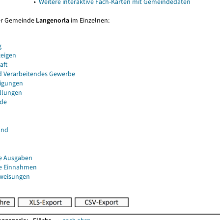
▸
Weitere interaktive Fach-Karten mit Gemeindedaten
er Gemeinde
Langenorla
im Einzelnen:
g
eigen
aft
d Verarbeitendes Gewerbe
igungen
ellungen
de
and
e Ausgaben
e Einnahmen
uweisungen