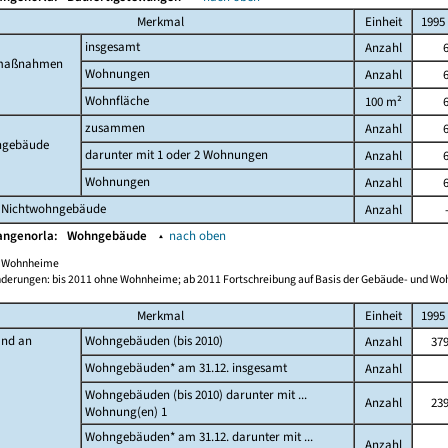
Merkmal
Einheit
1995
insgesamt
Anzahl
maßnahmen
Wohnungen
Anzahl
Wohnfläche
100 m²
zusammen
Anzahl
gebäude
darunter mit 1 oder 2 Wohnungen
Anzahl
Wohnungen
Anzahl
 Nichtwohngebäude
Anzahl
angenorla:
Wohngebäude
▴
nach oben
ch Wohnheime
derungen: bis 2011 ohne Wohnheime; ab 2011 Fortschreibung auf Basis der Gebäude- und W
Merkmal
Einheit
1995
and an
Wohngebäuden (bis 2010)
Anzahl
37
Wohngebäuden* am 31.12. insgesamt
Anzahl
Wohngebäuden (bis 2010) darunter mit ...
Anzahl
23
Wohnung(en) 1
Wohngebäuden* am 31.12. darunter mit ...
Anzahl