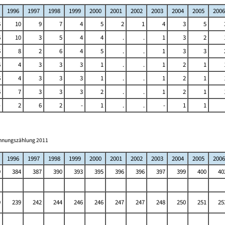
1996
1997
1998
1999
2000
2001
2002
2003
2004
2005
2006
6
10
9
7
4
5
2
1
4
3
5
6
10
3
5
4
4
.
.
1
3
2
6
8
2
6
4
5
.
.
1
3
3
6
4
3
3
3
1
.
.
1
2
1
6
4
3
3
3
1
.
.
1
2
1
6
7
3
3
3
2
.
.
1
2
1
-
2
6
2
-
1
.
.
-
1
1
ohnungszählung 2011
1996
1997
1998
1999
2000
2001
2002
2003
2004
2005
2006
9
384
387
390
393
395
396
396
397
399
400
40
9
239
242
244
246
246
247
247
248
250
251
25