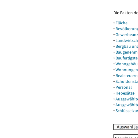
Die Fakten d
▾
Fläche
▾
Bevölkerun
▾
Gewerbeanz
▾
Landwirtsch
▾
Bergbau un
▾
Baugenehm
▾
Baufertigst
▾
Wohngebäu
▾
Wohnungen
▾
Realsteuern
▾
Schuldenst
▾
Personal
▾
Hebesätze
▾
Ausgewählt
▾
Ausgewählt
▾
Schlüsselz