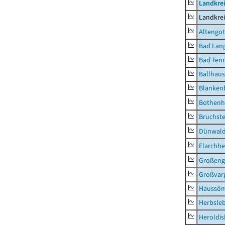
Landkrei
Landkrei
Altengot
Bad Lang
Bad Tenn
Ballhau
Blanken
Bothenh
Bruchst
Dünwal
Flarchh
Großeng
Großvar
Haussö
Herbsle
Heroldi