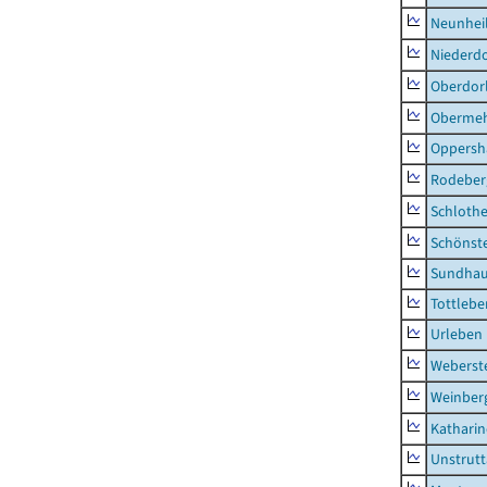
Neunhei
Niederdo
Oberdor
Obermeh
Oppersh
Rodeber
Schlothe
Schönst
Sundha
Tottlebe
Urleben
Weberst
Weinber
Kathari
Unstrutt