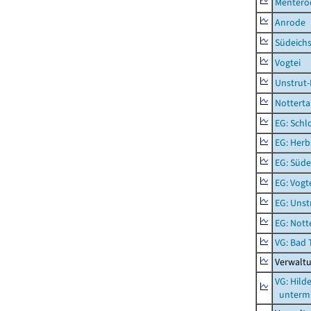
Mentero
Anrode
Südeichs
Vogtei
Unstrut-
Notterta
EG: Schl
EG: Herb
EG: Süde
EG: Vogt
EG: Unst
EG: Nott
VG: Bad 
Verwalt
VG: Hil
unterm 