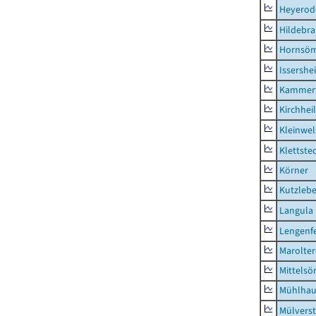
Heyerod
Hildebr
Hornsö
Issershe
Kammerf
Kirchhei
Kleinwe
Klettste
Körner
Kutzleb
Langula
Lengenfe
Marolte
Mittels
Mühlhau
Mülvers