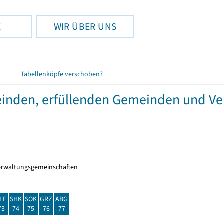
E
WIR ÜBER UNS
Tabellenköpfe verschoben?
meinden, erfüllenden Gemeinden und V
erwaltungsgemeinschaften
LF
SHK
SOK
GRZ
ABG
73
74
75
76
77