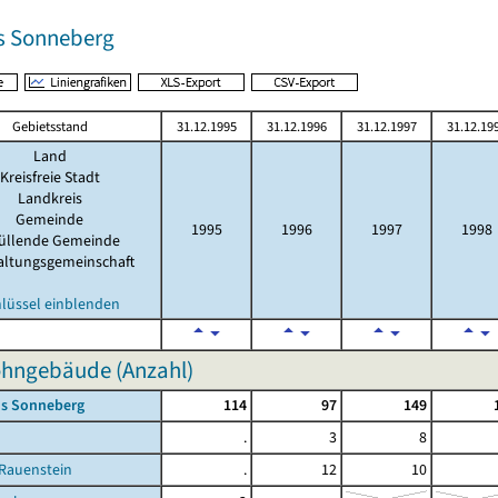
s Sonneberg
Gebietsstand
31.12.1995
31.12.1996
31.12.1997
31.12.19
Land
Kreisfreie Stadt
Landkreis
Gemeinde
1995
1996
1997
1998
füllende Gemeinde
altungsgemeinschaft
hlüssel einblenden
hngebäude (Anzahl)
is Sonneberg
114
97
149
.
3
8
-Rauenstein
.
12
10