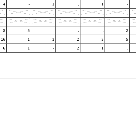
4
-
1
.
1
-
8
5
.
.
.
2
16
1
3
2
3
5
6
1
-
2
1
.