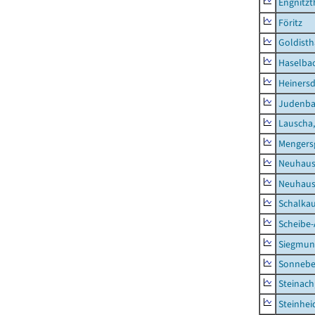
Engnitzt
Föritz
Goldisth
Haselba
Heinersd
Judenb
Lauscha,
Mengers
Neuhaus
Neuhaus-
Schalkau
Scheibe-
Siegmun
Sonneber
Steinach
Steinhei