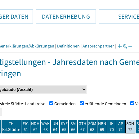
GER DATEN
DATENERHEBUNG
SERVIC
henerklärungen/Abkürzungen
|
Definitionen
|
Ansprechpartner
|
tigstellungen - Jahresdaten nach Ge
ringen
sfreie Städte+Landkreise
Gemeinden
erfüllende Gemeinden
V
TH
EIC
NDH
WAK
UH
KYF
SM
GTH
SÖM
HBN
IK
AP
SON
S
t
Krf.Städte
61
62
63
64
65
66
67
68
69
70
71
72