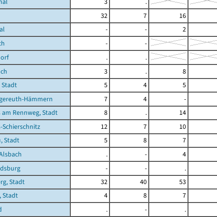
hal
3
.
32
7
16
al
-
-
2
ch
-
-
orf
.
.
ach
3
.
8
 Stadt
5
4
5
gereuth-Hämmern
7
4
-
 am Rennweg, Stadt
8
.
14
Schierschnitz
12
7
10
, Stadt
5
8
7
Alsbach
.
-
4
dsburg
-
-
.
g, Stadt
32
40
53
, Stadt
4
8
7
d
.
-
.