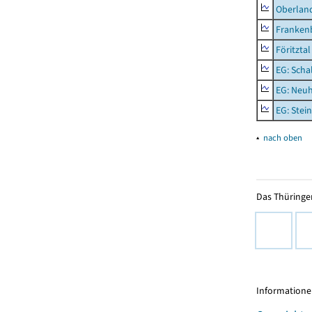
Oberlan
Frankenb
Föritztal
EG: Scha
EG: Neu
EG: Stei
▴
nach oben
Das Thüringer
Informationen