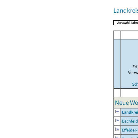
Landkrei
Er
Verw
Sc
Neue Wo
Landkre
Bachfeld
Effelder