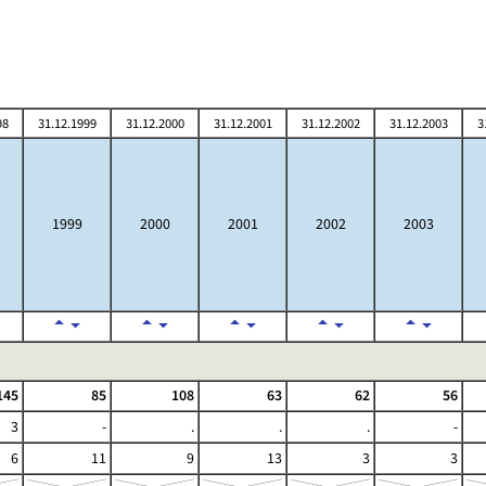
98
31.12.1999
31.12.2000
31.12.2001
31.12.2002
31.12.2003
3
1999
2000
2001
2002
2003
145
85
108
63
62
56
3
-
.
.
.
-
6
11
9
13
3
3