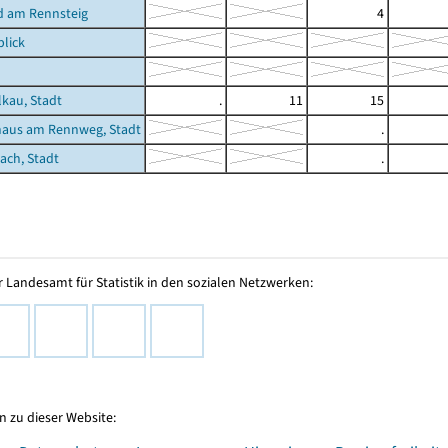
d am Rennsteig
4
lick
lkau, Stadt
.
11
15
haus am Rennweg, Stadt
.
nach, Stadt
.
 Landesamt für Statistik in den sozialen Netzwerken:
 zu dieser Website: