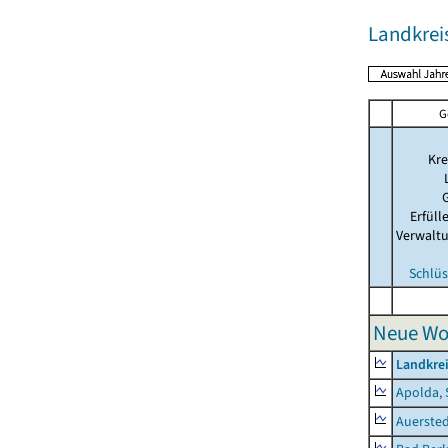
Landkrei
G
Kre
Erfül
Verwalt
Schlüs
Neue Wo
Landkre
Apolda, 
Auerste