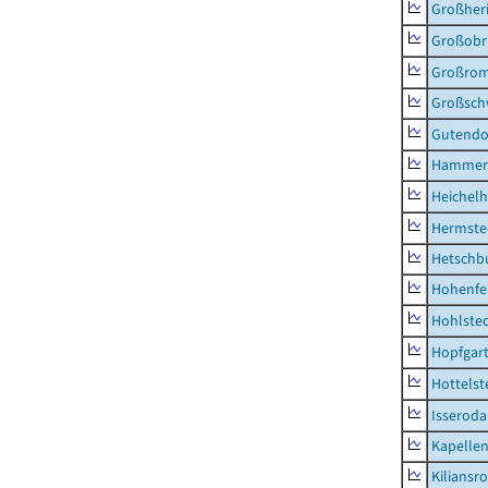
Großher
Großobr
Großrom
Großsc
Gutendo
Hammer
Heichel
Hermste
Hetschb
Hohenfe
Hohlste
Hopfgar
Hottelst
Isseroda
Kapellen
Kiliansr