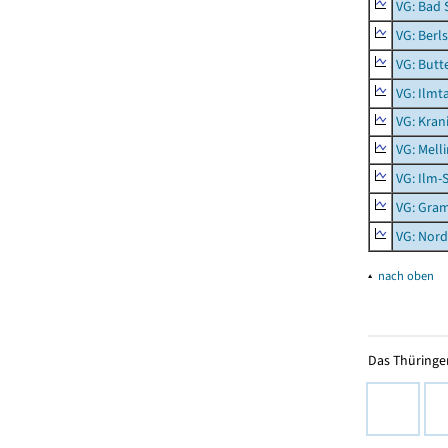
VG: Bad 
VG: Berl
VG: Butt
VG: Ilmt
VG: Kran
VG: Mell
VG: Ilm-
VG: Gra
VG: Nord
▴
nach oben
Das Thüringer