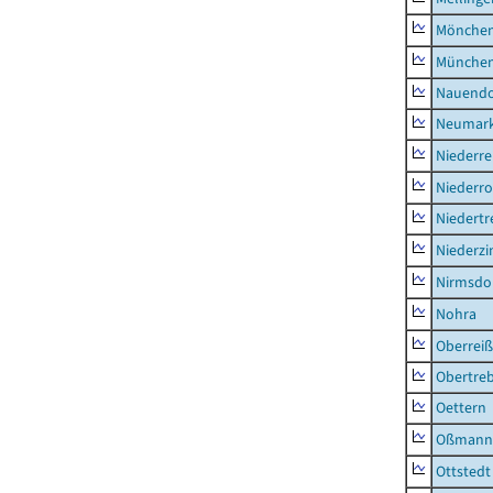
Mönchen
München
Nauendo
Neumark
Niederre
Niederro
Niedertr
Niederz
Nirmsdo
Nohra
Oberrei
Obertre
Oettern
Oßmann
Ottstedt