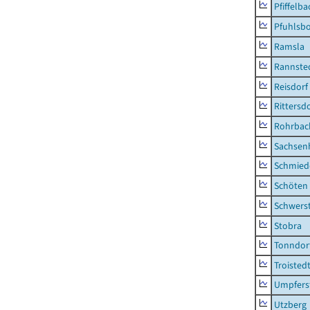
Pfiffelba
Pfuhlsb
Ramsla
Rannste
Reisdorf
Rittersd
Rohrbac
Sachsen
Schmied
Schöten
Schwers
Stobra
Tonndor
Troisted
Umpfers
Utzberg