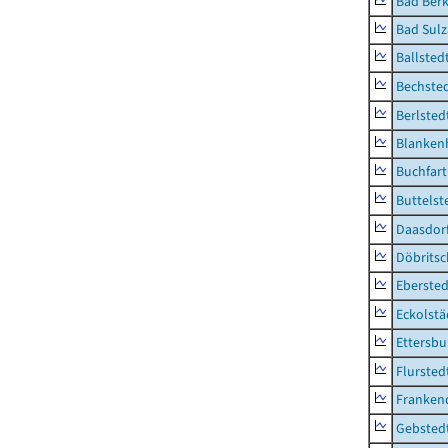
Bad Berk
Bad Sulz
Ballsted
Bechsted
Berlsted
Blankenh
Buchfart
Buttelst
Daasdorf
Döbrits
Ebersted
Eckolstä
Ettersbu
Flursted
Franken
Gebsted