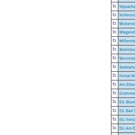
Vippach
Vollersr
Wickerst
Wiegend
Willerst
Wohlsbo
Wormst
Saalepla
Ilmtal-W
Am Ette
Gramme
EG: Blan
EG: Bad 
EG: Ilmt
EG: Am E