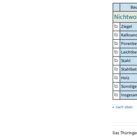
Bau
Nichtwo
Ziegel
Kalksand
Porenbe
Leichtb
Stahl
Stahlbe
Holz
Sonstige
Insgesa
▴
nach oben
Das Thüringer