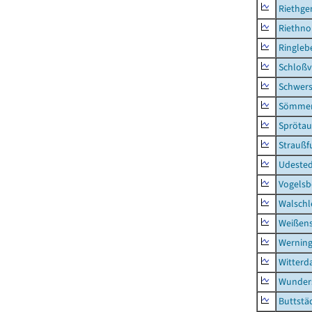
Riethge
Riethn
Ringleb
Schloßv
Schwers
Sömmer
Sprötau
Straußf
Udeste
Vogelsb
Walsch
Weißens
Wernin
Witterd
Wunder
Buttstä