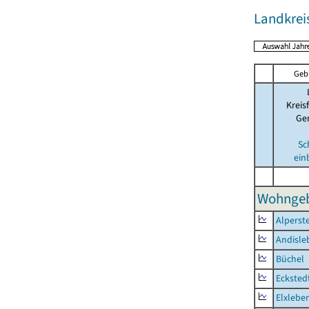
Landkre
Geb
Kreis
Ge
Sc
ein
Wohngeb
Alperst
Andisle
Büchel
Ecksted
Elxlebe