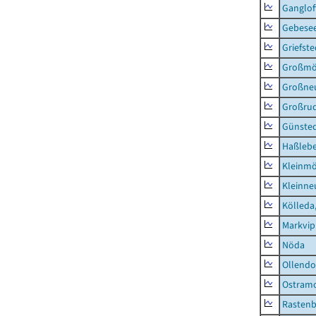
Ganglo
Gebesee
Griefste
Großmö
Großne
Großrud
Günste
Haßleb
Kleinmö
Kleinn
Kölleda,
Markvi
Nöda
Ollendo
Ostram
Rastenb