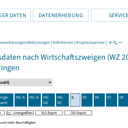
GER DATEN
DATENERHEBUNG
SERVIC
henerklärungen/Abkürzungen
|
Definitionen
|
Ansprechpartner
|
daten nach Wirtschaftszweigen (WZ 20
ringen
insge-
HG: A
HG: B
HG:
HG:
05
06
07
08
B
samt
GG
VG
0 und mehr Beschäftigten