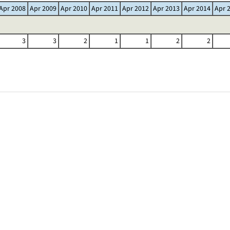
Apr 2008
Apr 2009
Apr 2010
Apr 2011
Apr 2012
Apr 2013
Apr 2014
Apr 
3
3
2
1
1
2
2