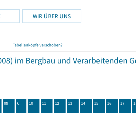
E
WIR ÜBER UNS
Tabellenköpfe verschoben?
08) im Bergbau und Verarbeitenden Ge
09
C
10
11
12
13
14
15
16
17
1