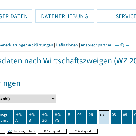
GER DATEN
DATENERHEBUNG
SERVIC
henerklärungen/Abkürzungen
|
Definitionen
|
Ansprechpartner
|
daten nach Wirtschaftszweigen (WZ 20
ringen
insge-
HG:
HG:
HG:
HG:
B
05
06
08
09
07
samt
A
B
GG
VG