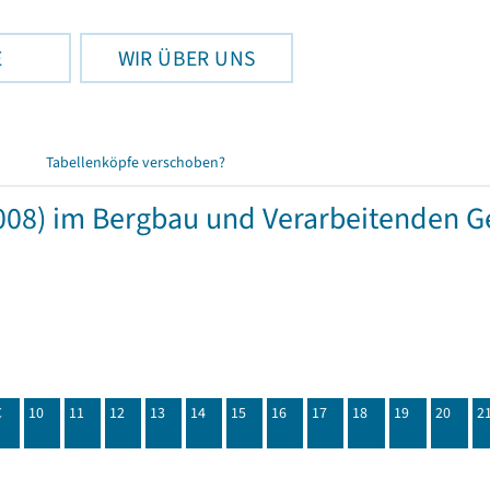
E
WIR ÜBER UNS
Tabellenköpfe verschoben?
08) im Bergbau und Verarbeitenden G
C
10
11
12
13
14
15
16
17
18
19
20
2