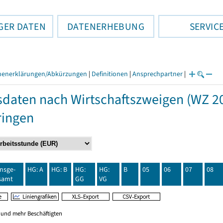
GER DATEN
DATENERHEBUNG
SERVIC
henerklärungen/Abkürzungen
|
Definitionen
|
Ansprechpartner
|
daten nach Wirtschaftszweigen (WZ 20
ringen
insge-
HG: A
HG: B
HG:
HG:
B
05
06
07
08
samt
GG
VG
0 und mehr Beschäftigten