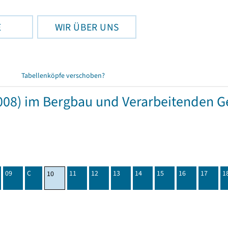
E
WIR ÜBER UNS
Tabellenköpfe verschoben?
08) im Bergbau und Verarbeitenden Ge
09
C
11
12
13
14
15
16
17
1
10