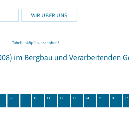
E
WIR ÜBER UNS
Tabellenköpfe verschoben?
08) im Bergbau und Verarbeitenden Ge
09
C
10
11
12
13
14
15
16
17