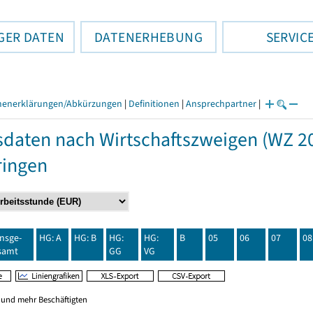
GER DATEN
DATENERHEBUNG
SERVIC
henerklärungen/Abkürzungen
|
Definitionen
|
Ansprechpartner
|
daten nach Wirtschaftszweigen (WZ 20
ringen
insge-
HG: A
HG: B
HG:
HG:
B
05
06
07
08
samt
GG
VG
0 und mehr Beschäftigten