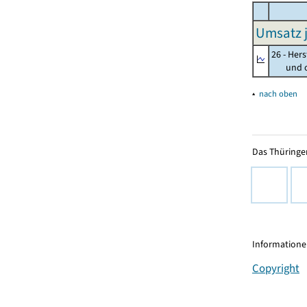
Umsatz j
26 - Her
und opt
▴
nach oben
Das Thüringer
Informationen
Copyright