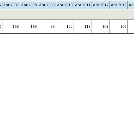
6
Apr 2007
Apr 2008
Apr 2009
Apr 2010
Apr 2011
Apr 2012
Apr 2013
Ap
3
153
169
95
122
113
107
106