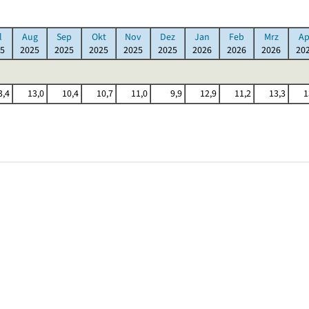
l
Aug
Sep
Okt
Nov
Dez
Jan
Feb
Mrz
Ap
5
2025
2025
2025
2025
2025
2026
2026
2026
20
3,4
13,0
10,4
10,7
11,0
9,9
12,9
11,2
13,3
1