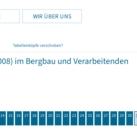
E
WIR ÜBER UNS
Tabellenköpfe verschoben?
008) im Bergbau und Verarbeitenden
14
15
16
17
18
19
20
21
22
23
24
25
26
27
28
29
30