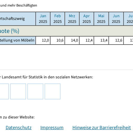
0 und mehr Beschäftigten
Jan
Feb
Mrz
Apr
Mai
Jun
Ju
rtschaftszweig
2025
2025
2025
2025
2025
2025
202
ote (%)
stellung von Möbeln
12,0
10,6
14,0
12,4
13,4
12,6
1
 Landesamt für Statistik in den sozialen Netzwerken:
 zu dieser Website:
Datenschutz
Impressum
Hinweise zur Barrierefreiheit