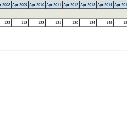
r 2008
Apr 2009
Apr 2010
Apr 2011
Apr 2012
Apr 2013
Apr 2014
Apr 20
123
118
122
131
130
134
145
1