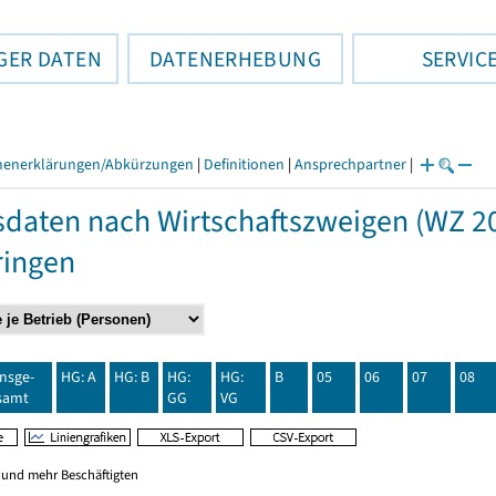
GER DATEN
DATENERHEBUNG
SERVIC
henerklärungen/Abkürzungen
|
Definitionen
|
Ansprechpartner
|
daten nach Wirtschaftszweigen (WZ 20
ringen
insge-
HG: A
HG: B
HG:
HG:
B
05
06
07
08
samt
GG
VG
0 und mehr Beschäftigten