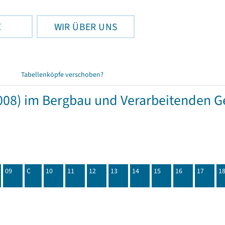
E
WIR ÜBER UNS
Tabellenköpfe verschoben?
08) im Bergbau und Verarbeitenden Ge
09
C
10
11
12
13
14
15
16
17
1