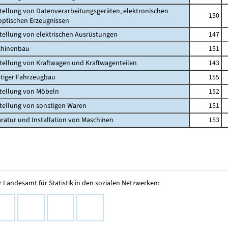
stellung von Datenverarbeitungsgeräten, elektronischen
150
ischen Erzeugnissen
stellung von elektrischen Ausrüstungen
147
chinenbau
151
stellung von Kraftwagen und Kraftwagenteilen
143
stiger Fahrzeugbau
155
stellung von Möbeln
152
stellung von sonstigen Waren
151
aratur und Installation von Maschinen
153
 Landesamt für Statistik in den sozialen Netzwerken: