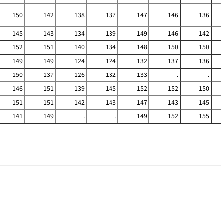
150
142
138
137
147
146
136
145
143
134
139
149
146
142
152
151
140
134
148
150
150
149
149
124
124
132
137
136
150
137
126
132
133
.
.
146
151
139
145
152
152
150
151
151
142
143
147
143
145
141
149
.
.
149
152
155