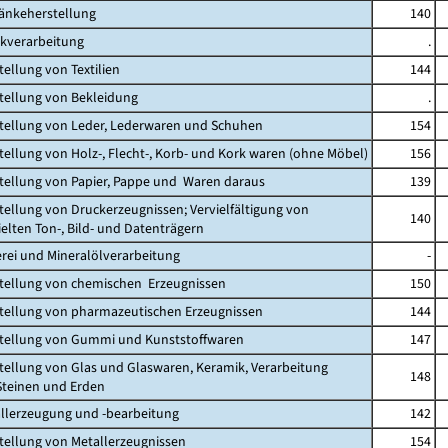
ränkeherstellung
140
akverarbeitung
.
tellung von Textilien
144
stellung von Bekleidung
.
stellung von Leder, Lederwaren und Schuhen
154
stellung von Holz-, Flecht-, Korb- und Kork waren (ohne Möbel)
156
stellung von Papier, Pappe und Waren daraus
139
stellung von Druckerzeugnissen; Vervielfältigung von
140
ten Ton-, Bild- und Datenträgern
erei und Mineralölverarbeitung
-
stellung von chemischen Erzeugnissen
150
stellung von pharmazeutischen Erzeugnissen
144
stellung von Gummi und Kunststoffwaren
147
stellung von Glas und Glaswaren, Keramik, Verarbeitung
148
einen und Erden
allerzeugung und -bearbeitung
142
stellung von Metallerzeugnissen
154