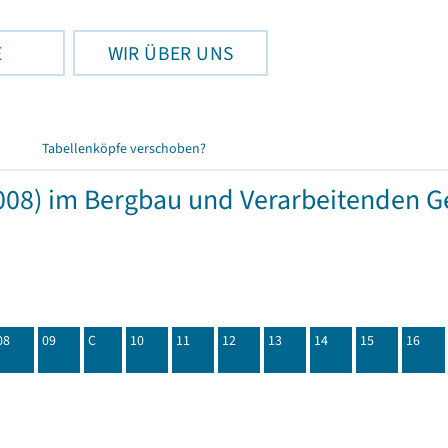
E
WIR ÜBER UNS
Tabellenköpfe verschoben?
08) im Bergbau und Verarbeitenden Ge
08
09
C
10
11
12
13
14
15
16