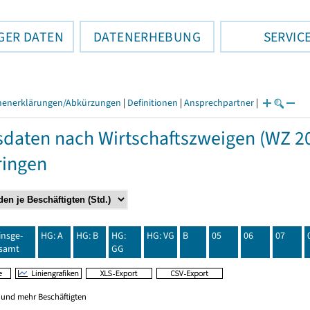
GER DATEN
DATENERHEBUNG
SERVIC
henerklärungen/Abkürzungen
|
Definitionen
|
Ansprechpartner
|
daten nach Wirtschaftszweigen (WZ 20
ringen
insge-
HG: A
HG: B
HG:
HG: VG
B
05
06
07
samt
GG
0 und mehr Beschäftigten