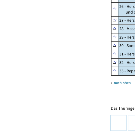
26 - Her
und opt
27 - Her
28 - Mas
29 - Her
30 - Son
31 - Her
32 - Her
33 - Rep
▴
nach oben
Das Thüringer