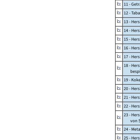
11 - Get
12 - Tab
13 - Hers
14 - Her
15 - Her
16 - Her
17 - Her
18 - Her
bespiel
19 - Kok
20 - Her
21 - Her
22 - Her
23 - Her
von St
24 - Met
25 - Her