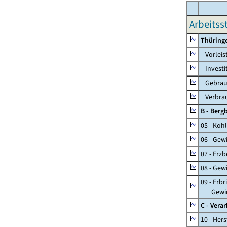
Arbeitss
Thüring
Vorleis
Investi
Gebrauc
Verbrau
B - Ber
05 - Koh
06 - Gew
07 - Erz
08 - Gew
09 - Erb
Gewinnu
C - Vera
10 - Her