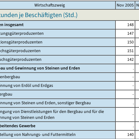
Wirtschaftszweig
Nov 2005
N
tunden je Beschäftigten (Std.)
en insgesamt
148
tungsgüterproduzenten
147
tionsgüterproduzenten
150
hsgüterproduzenten
151
chsgüterproduzenten
142
gbau und Gewinnung von Steinen und Erden
.
lenbergbau
-
innung von Erdöl und Erdgas
-
bergbau
-
innung von Steinen und Erden, sonstiger Bergbau
.
ringung von Dienstleistungen für den Bergbau und für die
-
ng von Steinen und Erden
rbeitendes Gewerbe
.
stellung von Nahrungs- und Futtermitteln
140