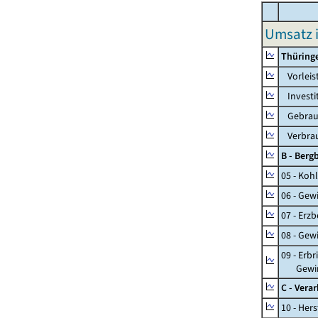
Umsatz 
Thüring
Vorleis
Investi
Gebrauc
Verbrau
B - Ber
05 - Koh
06 - Gew
07 - Erz
08 - Gew
09 - Erb
Gewinnu
C - Vera
10 - Her