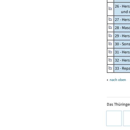
26 - Her
und opt
27 - Her
28 - Mas
29 - Her
30 - Son
31 - Her
32 - Her
33 - Rep
▴
nach oben
Das Thüringer