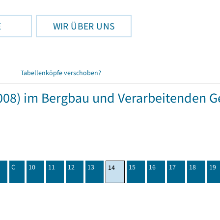
E
WIR ÜBER UNS
Tabellenköpfe verschoben?
08) im Bergbau und Verarbeitenden Ge
C
10
11
12
13
15
16
17
18
19
14