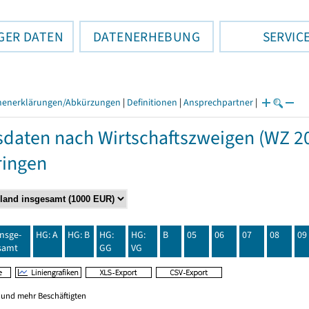
GER DATEN
DATENERHEBUNG
SERVIC
henerklärungen/Abkürzungen
|
Definitionen
|
Ansprechpartner
|
daten nach Wirtschaftszweigen (WZ 20
ringen
insge-
HG: A
HG: B
HG:
HG:
B
05
06
07
08
09
samt
GG
VG
0 und mehr Beschäftigten