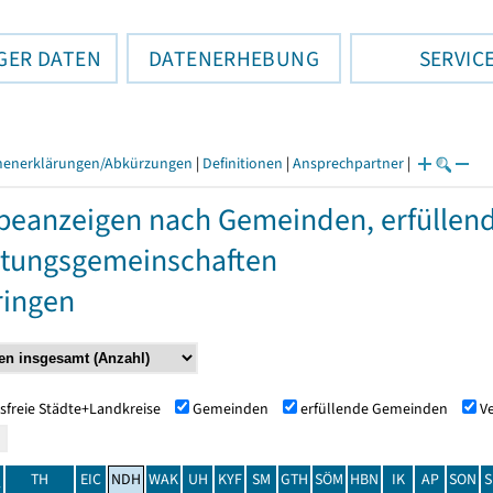
GER DATEN
DATENERHEBUNG
SERVIC
henerklärungen/Abkürzungen
|
Definitionen
|
Ansprechpartner
|
eanzeigen nach Gemeinden, erfülle
tungsgemeinschaften
ringen
sfreie Städte+Landkreise
Gemeinden
erfüllende Gemeinden
V
TH
EIC
NDH
WAK
UH
KYF
SM
GTH
SÖM
HBN
IK
AP
SON
S
t