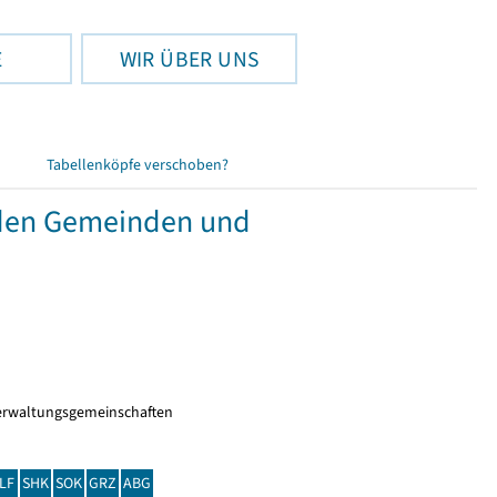
E
WIR ÜBER UNS
Tabellenköpfe verschoben?
nden Gemeinden und
erwaltungsgemeinschaften
LF
SHK
SOK
GRZ
ABG