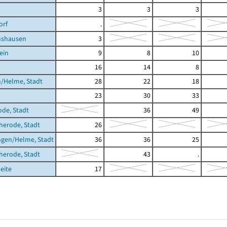
3
3
3
orf
.
shausen
3
ein
9
8
10
16
14
8
/Helme, Stadt
28
22
18
23
30
33
ode, Stadt
36
49
cherode, Stadt
26
ngen/Helme, Stadt
36
36
25
cherode, Stadt
43
.
eite
17