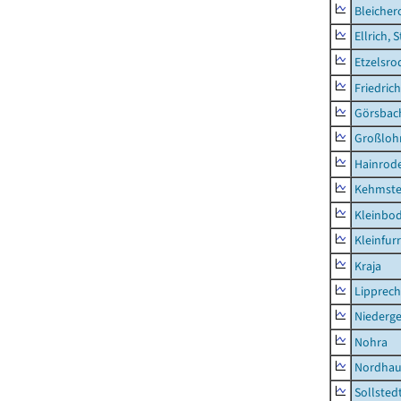
Bleicher
Ellrich, 
Etzelsro
Friedric
Görsbac
Großloh
Hainrode
Kehmste
Kleinbo
Kleinfur
Kraja
Lipprec
Niederg
Nohra
Nordhau
Sollsted