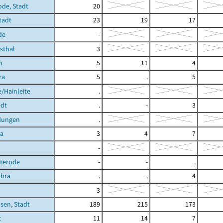
ode, Stadt
20
Stadt
23
19
17
de
-
hsthal
3
h
5
11
4
ra
5
.
5
/Hainleite
.
dt
.
-
3
dungen
.
ra
3
4
7
-
hterode
-
-
.
ebra
.
.
4
3
sen, Stadt
189
215
173
t
11
14
7