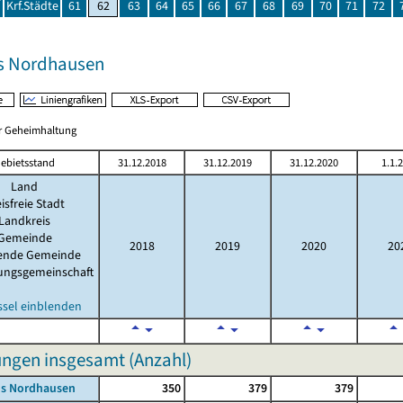
Krf.Städte
61
62
63
64
65
66
67
68
69
70
71
72
s Nordhausen
er Geheimhaltung
ebietsstand
31.12.2018
31.12.2019
31.12.2020
1.1.
Land
isfreie Stadt
Landkreis
Gemeinde
2018
2019
2020
20
lende Gemeinde
ungsgemeinschaft
ssel einblenden
ngen insgesamt (Anzahl)
is Nordhausen
350
379
379