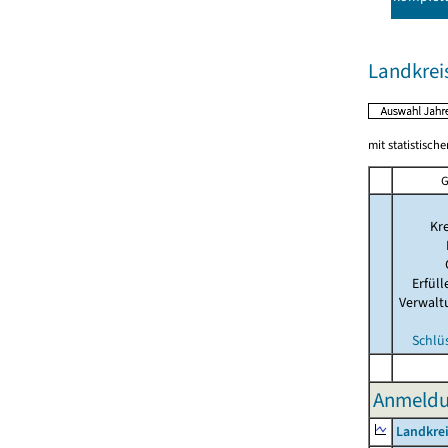
Landkrei
mit statistisch
G
Kre
Erfül
Verwalt
Schlü
Anmeldu
Landkre