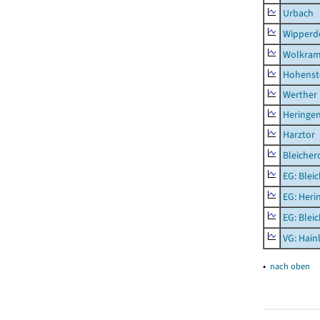
Urbach
Wipperd
Wolkram
Hohenst
Werther
Heringen
Harztor
Bleicher
EG: Blei
EG: Heri
EG: Blei
VG: Hainl
▴
nach oben