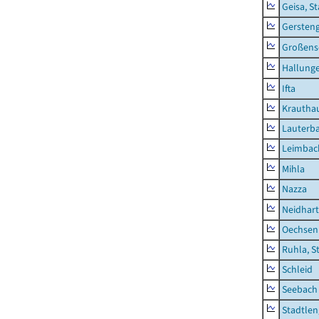
Geisa, S
Gersten
Großens
Hallung
Ifta
Krautha
Lauterb
Leimbac
Mihla
Nazza
Neidhar
Oechsen
Ruhla, S
Schleid
Seebach
Stadtlen