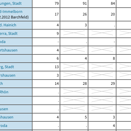
ungen, Stadt
79
91
84
ld-Immelborn
17
26
20
2.2012 Barchfeld)
d. Hainich
4
3
.
rra, Stadt
9
oda
-
.
-
rtshausen
4
6
4
8
g, Stadt
13
rshausen
3
ch
14
28
29
/Rhön
.
.
usen
.
shausen
4
5
3
roda
.
.
4