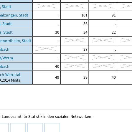
, Stadt
Salzungen, Stadt
.
101
91
, Stadt
.
36
.
a, Stadt
30
34
22
ennordheim, Stadt
.
mbach
37
.
a/Werra
.
mbach
40
ich-Werratal
49
39
40
9.2014 Mihla)
 Landesamt für Statistik in den sozialen Netzwerken: