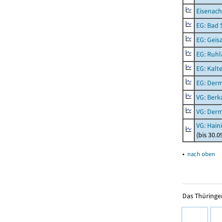
Eisenach
EG: Bad 
EG: Geisa
EG: Ruhl
EG: Kalt
EG: Der
VG: Berk
VG: Der
VG: Hain
(bis 30.0
▴
nach oben
Das Thüringer