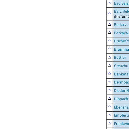
Bad Salz
Barchfe
(bis 30.1
Berka v. 
Berka/We
Bischofr
Brunnha
Buttlar
Creuzbur
Dankma
Dermba
Diedorf
Dippach
Ebensha
Empfert
Franken