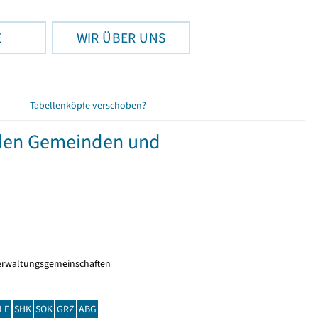
E
WIR ÜBER UNS
Tabellenköpfe verschoben?
nden Gemeinden und
erwaltungsgemeinschaften
LF
SHK
SOK
GRZ
ABG