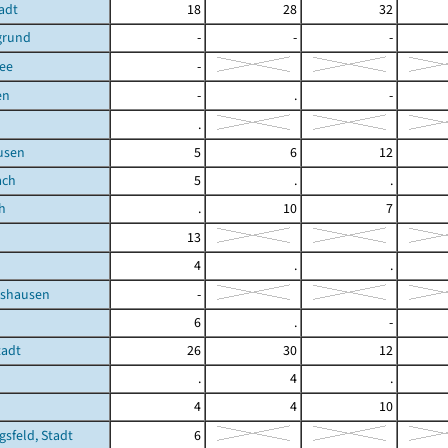
tadt
18
28
32
grund
-
-
-
ee
-
en
-
.
-
.
usen
5
6
12
ach
5
.
.
h
.
10
7
13
4
.
.
tshausen
-
6
.
-
tadt
26
30
12
.
4
.
4
4
10
gsfeld, Stadt
6