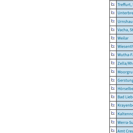
Treffurt,
Unterbr
Urnshau
Vacha, S
Weilar
Wiesent
Wutha-F
Zella/R
Moorgr
Gerstun
Hörselbe
Bad Lieb
Krayenb
Kaltenno
Werra-Su
Amt Creu