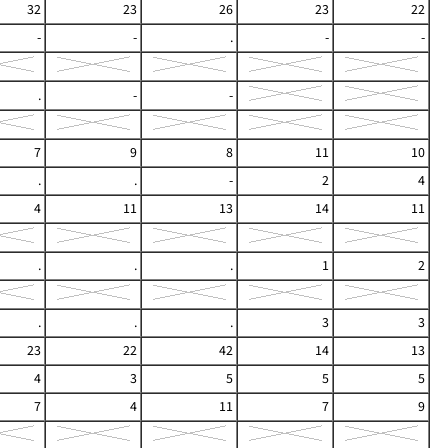
32
23
26
23
22
-
-
.
-
-
.
-
-
7
9
8
11
10
.
.
-
2
4
4
11
13
14
11
.
.
.
1
2
.
.
.
3
3
23
22
42
14
13
4
3
5
5
5
7
4
11
7
9