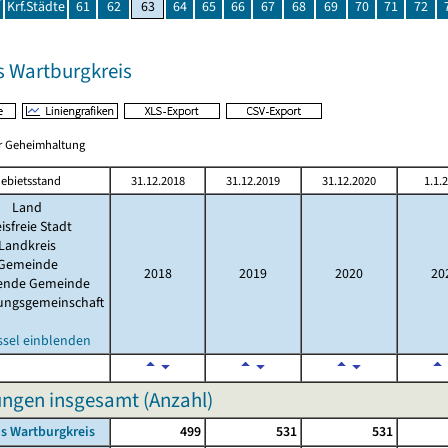
Krf.Städte
61
62
63
64
65
66
67
68
69
70
71
72
s Wartburgkreis
er Geheimhaltung
ebietsstand
31.12.2018
31.12.2019
31.12.2020
1.1.
Land
isfreie Stadt
Landkreis
Gemeinde
2018
2019
2020
20
lende Gemeinde
ungsgemeinschaft
ssel einblenden
ngen insgesamt (Anzahl)
s Wartburgkreis
499
531
531