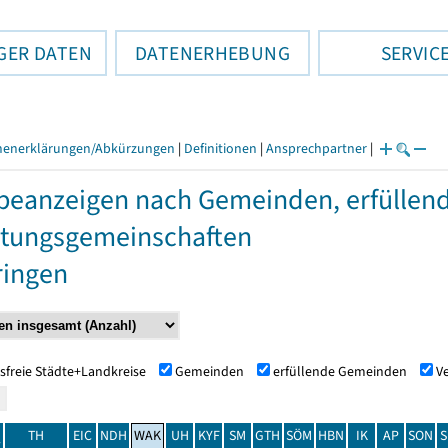
GER DATEN
DATENERHEBUNG
SERVIC
henerklärungen/Abkürzungen
|
Definitionen
|
Ansprechpartner
|
eanzeigen nach Gemeinden, erfülle
tungsgemeinschaften
ringen
sfreie Städte+Landkreise
Gemeinden
erfüllende Gemeinden
V
TH
EIC
NDH
WAK
UH
KYF
SM
GTH
SÖM
HBN
IK
AP
SON
S
t