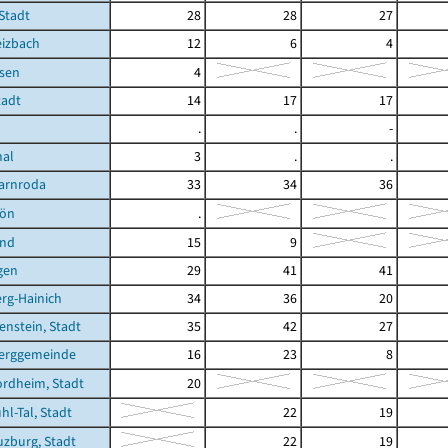
 Stadt
28
28
27
eizbach
12
6
4
sen
4
tadt
14
17
17
.
.
-
hal
3
.
.
arnroda
33
34
36
hön
.
und
15
9
gen
29
41
41
rg-Hainich
34
36
20
enstein, Stadt
35
42
27
erggemeinde
16
23
8
rdheim, Stadt
20
hl-Tal, Stadt
22
19
zburg, Stadt
22
19