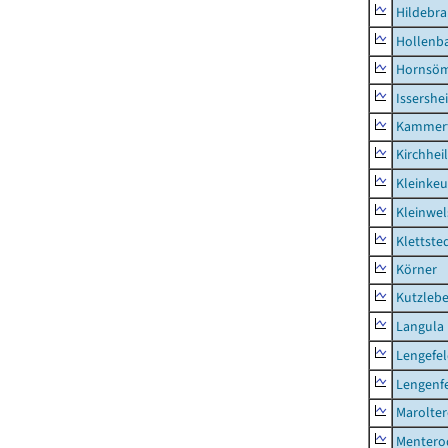
Hildebr
Hollenb
Hornsö
Issershe
Kammerf
Kirchhei
Kleinkeu
Kleinwe
Klettste
Körner
Kutzleb
Langula
Lengefe
Lengenfe
Marolte
Mentero