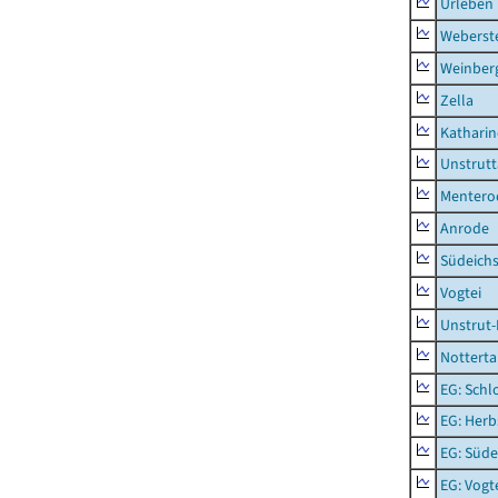
Urleben
Weberst
Weinber
Zella
Kathari
Unstrutt
Mentero
Anrode
Südeichs
Vogtei
Unstrut-
Notterta
EG: Schl
EG: Herb
EG: Süde
EG: Vogt