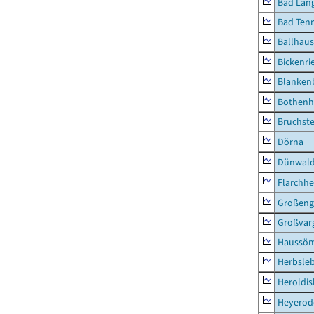
Bad Lang
Bad Tenn
Ballhau
Bickenri
Blanken
Bothenh
Bruchst
Dörna
Dünwal
Flarchh
Großeng
Großvar
Haussö
Herbsle
Heroldi
Heyerod