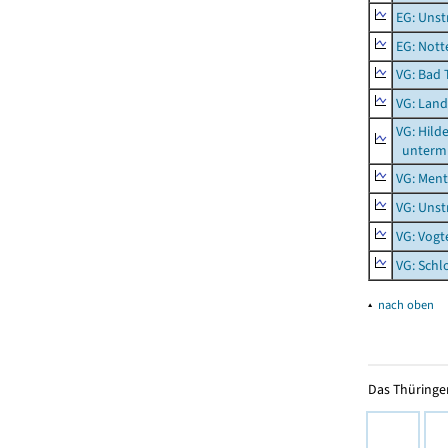
EG: Unst
EG: Nott
VG: Bad 
VG: Lan
VG: Hil
unterm 
VG: Men
VG: Unst
VG: Vogt
VG: Schl
▴
nach oben
Das Thüringer