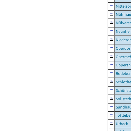
Mittels
Mühlhau
Mülvers
Neunhei
Niederdo
Oberdor
Obermeh
Oppersh
Rodeber
Schlothe
Schönst
Sollsted
Sundha
Tottlebe
Urbach