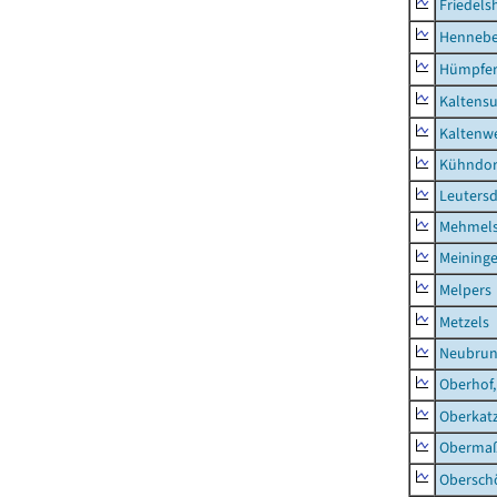
Friedels
Hennebe
Hümpfer
Kaltens
Kaltenw
Kühndor
Leutersd
Mehmel
Meininge
Melpers
Metzels
Neubru
Oberhof,
Oberkat
Obermaß
Obersch