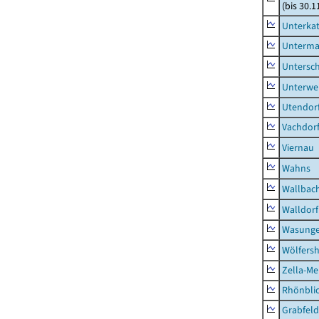
(bis 30.1
Unterka
Unterma
Untersc
Unterwe
Utendor
Vachdor
Viernau
Wahns
Wallbac
Walldorf
Wasunge
Wölfers
Zella-Me
Rhönbli
Grabfeld