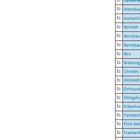
Landkre
Altersba
Aschenh
Belrieth
Benshau
Bermba
Birx
Breitun
Christes
Dillstädt
Einhaus
Ellingsh
Erbenha
Fambac
Floh-Sel
Franken