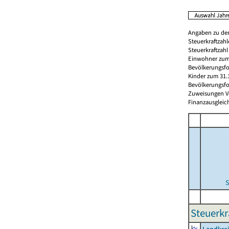
Angaben zu den
Steuerkraftzah
Steuerkraftzah
Einwohner zum 
Bevölkerungsfo
Kinder zum 31.
Bevölkerungsfo
Zuweisungen Vorj
Finanzausgleichs
S
Steuerkr