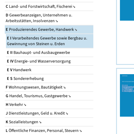
C
Land- und Forstwirtschaft, Fischerei
D
Gewerbeanzeigen, Unternehmen u.
Arbeitsstätten, Insolvenzen
E
Produzierendes Gewerbe, Handwerk
E I
Verarbeitendes Gewerbe sowie Bergbau u.
Gewinnung von Steinen u. Erden
E II
Bauhaupt- und Ausbaugewerbe
E IV
Energie- und Wasserversorgung
E V
Handwerk
E S
Sondererhebung
F
Wohnungswesen, Bautätigkeit
G
Handel, Tourismus, Gastgewerbe
H
Verkehr
J
Dienstleistungen, Geld u. Kredit
K
Sozialleistungen
L
Öffentliche Finanzen, Personal, Steuern