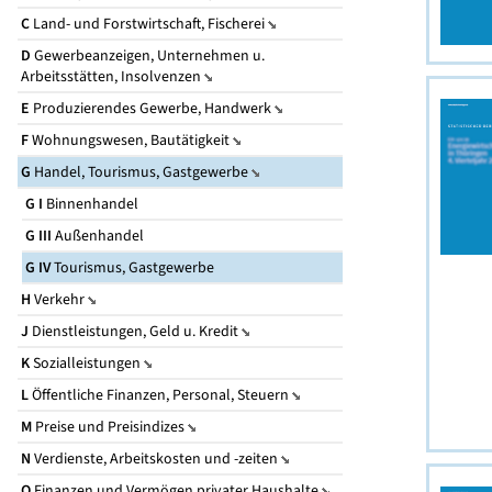
C
Land- und Forstwirtschaft, Fischerei
D
Gewerbeanzeigen, Unternehmen u.
Arbeitsstätten, Insolvenzen
E
Produzierendes Gewerbe, Handwerk
F
Wohnungswesen, Bautätigkeit
G
Handel, Tourismus, Gastgewerbe
G I
Binnenhandel
G III
Außenhandel
G IV
Tourismus, Gastgewerbe
H
Verkehr
J
Dienstleistungen, Geld u. Kredit
K
Sozialleistungen
L
Öffentliche Finanzen, Personal, Steuern
M
Preise und Preisindizes
N
Verdienste, Arbeitskosten und -zeiten
O
Finanzen und Vermögen privater Haushalte