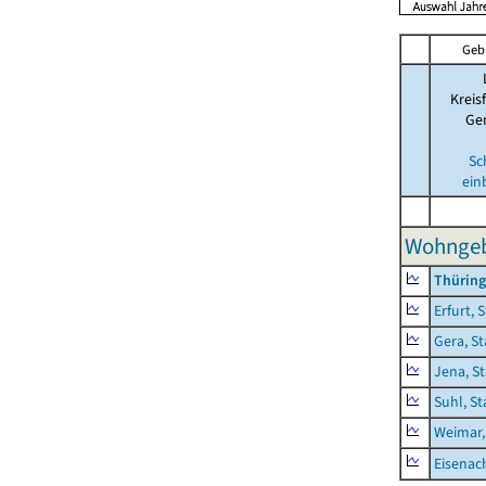
Geb
Kreis
Ge
Sc
ein
Wohngeb
Thürin
Erfurt, 
Gera, St
Jena, S
Suhl, St
Weimar,
Eisenach