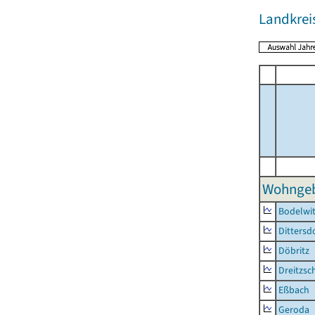
Landkreis
Wohngeb
Bodelwi
Dittersd
Döbritz
Dreitzsc
Eßbach
Geroda