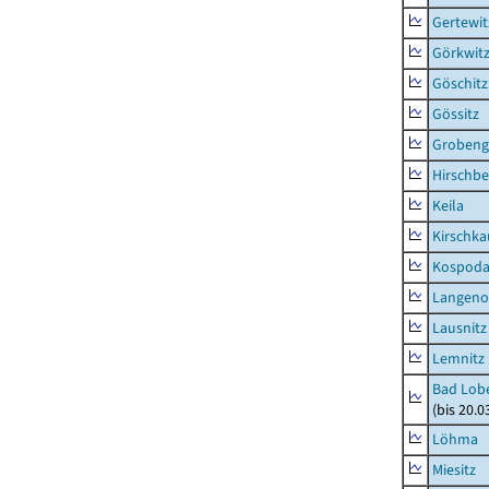
Gertewit
Görkwit
Göschitz
Gössitz
Grobeng
Hirschbe
Keila
Kirschka
Kospod
Langeno
Lausnitz
Lemnitz
Bad Lobe
(bis 20.
Löhma
Miesitz