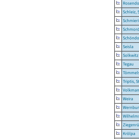
Rosendo
Schleiz, 
Schmieri
Schmor
Schöndo
Seisla
Solkwitz
Tegau
Tömmels
Triptis, 
Volkman
Weira
Wernbur
Wilhelm
Ziegenrü
Krölpa