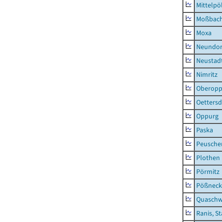
Mittelpöl
Moßbac
Moxa
Neundorf
Neustadt
Nimritz
Oberopp
Oettersd
Oppurg
Paska
Peusche
Plothen
Pörmitz
Pößneck,
Quaschw
Ranis, S