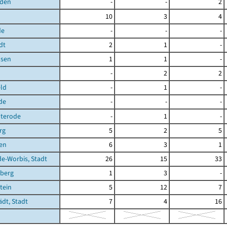
den
-
-
2
10
3
4
de
-
-
-
dt
2
1
-
sen
1
1
-
-
2
2
ld
-
1
-
de
-
-
-
terode
-
1
-
rg
5
2
5
en
6
3
1
de-Worbis, Stadt
26
15
33
berg
1
3
-
tein
5
12
7
ädt, Stadt
7
4
16