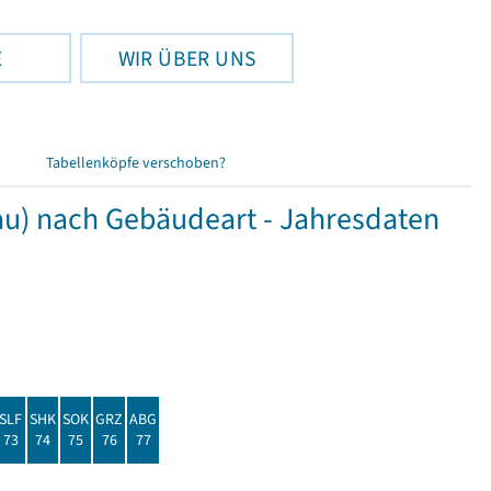
E
WIR ÜBER UNS
Tabellenköpfe verschoben?
u) nach Gebäudeart - Jahresdaten
SLF
SHK
SOK
GRZ
ABG
73
74
75
76
77