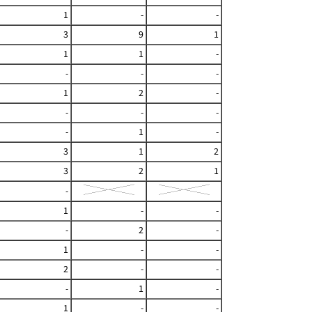
1
-
-
3
9
1
1
1
-
-
-
-
1
2
-
-
-
-
-
1
-
3
1
2
3
2
1
-
1
-
-
-
2
-
1
-
-
2
-
-
-
1
-
1
-
-