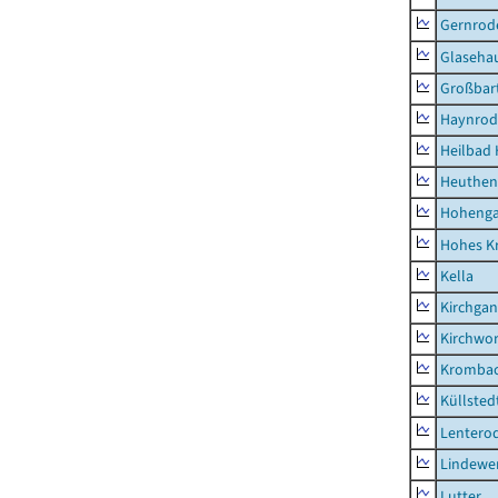
Gernrod
Glaseha
Großbart
Haynrod
Heilbad 
Heuthen
Hoheng
Hohes K
Kella
Kirchga
Kirchwor
Kromba
Küllsted
Lentero
Lindewe
Lutter