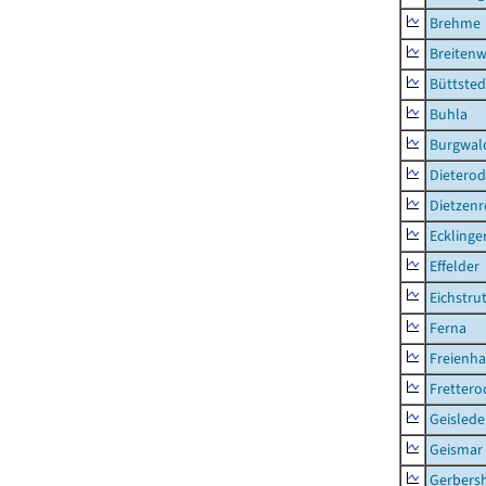
Brehme
Breitenw
Büttsted
Buhla
Burgwal
Dietero
Dietzen
Ecklinge
Effelder
Eichstru
Ferna
Freienh
Frettero
Geisled
Geismar
Gerbers