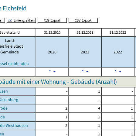
 Eichsfeld
Gebietsstand
31.12.2020
31.12.2021
31.12.2022
Land
eisfreie Stadt
Gemeinde
2020
2021
2022
ssel einblenden
äude mit einer Wohnung - Gebäude (Anzahl)
usen
-
1
-
Sickenberg
-
-
-
rode
2
4
1
lde
1
1
1
de-Westhausen
2
1
-
en
-
1
1