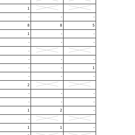
1
-
-
-
8
8
5
1
-
-
-
-
-
-
-
-
-
-
-
1
-
-
-
2
-
-
-
-
-
-
1
2
-
-
1
1
-