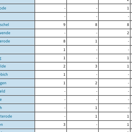
ode
-
-
1
-
-
-
schel
9
8
8
hwende
-
-
2
terode
8
1
-
1
-
-
g
1
-
1
elde
2
3
1
ebich
1
-
-
gen
1
2
-
eld
-
-
-
e
-
-
-
ch
-
1
-
uterode
-
1
1
en
3
-
1