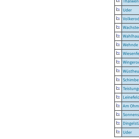
Thalwen
Uder
Volkero
Wachste
Wahlhau
Wehnde
Wiesenfe
Wingero
Wüstheu
Schimbe
Teistung
Leinefel
Am Ohm
Sonnens
Dingelst
Uder