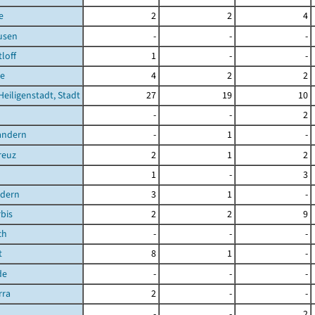
e
2
2
4
usen
-
-
-
loff
1
-
-
e
4
2
2
Heiligenstadt, Stadt
27
19
10
-
-
2
andern
-
1
-
reuz
2
1
2
1
-
3
ndern
3
1
-
bis
2
2
9
ch
-
-
-
t
8
1
-
de
-
-
-
rra
2
-
-
-
-
2