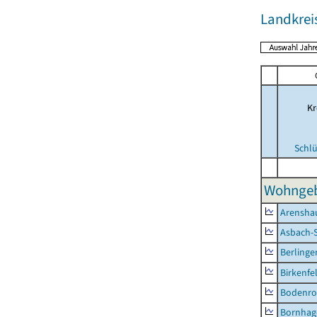
Landkreis
Kr
Schlü
Wohngeb
Arensha
Asbach-
Berlinge
Birkenfe
Bodenro
Bornhag