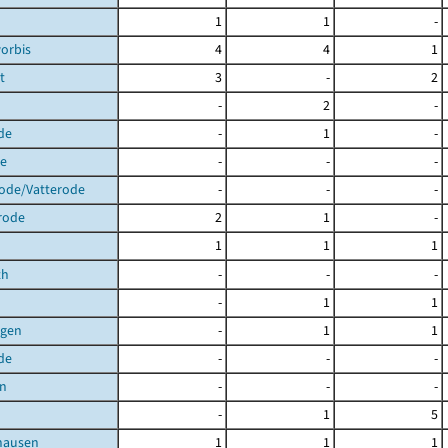
1
1
-
orbis
4
4
1
t
3
-
2
-
2
-
de
-
1
-
de
-
-
-
rode/Vatterode
-
-
-
rode
2
1
-
1
1
1
th
-
-
-
-
1
1
agen
-
1
1
de
-
-
-
en
-
-
-
-
1
5
hausen
1
1
1