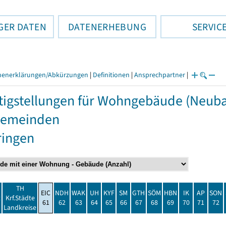
GER DATEN
DATENERHEBUNG
SERVIC
henerklärungen/Abkürzungen
|
Definitionen
|
Ansprechpartner
|
tigstellungen für Wohngebäude (Neuba
Gemeinden
ringen
TH
EIC
NDH
WAK
UH
KYF
SM
GTH
SÖM
HBN
IK
AP
SON
t
Krf.Städte
61
62
63
64
65
66
67
68
69
70
71
72
Landkreise