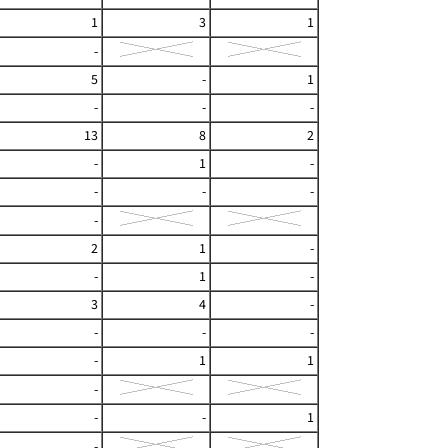
1
3
1
-
5
-
1
-
-
-
13
8
2
-
1
-
-
-
-
-
2
1
-
-
1
-
3
4
-
-
-
-
-
1
1
-
-
-
1
-