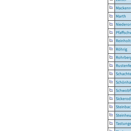
Mackenr
Marth
Niederor
Pfaffsc
Reinhol
Röhrig
Rohrber
Rustenf
Schacht
Schönha
Schwobf
Sickerod
Steinba
Steinhe
Tastung