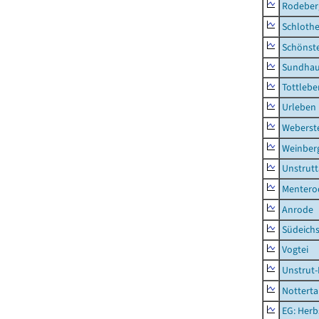
Rodeber
Schlothe
Schönst
Sundha
Tottlebe
Urleben
Weberst
Weinber
Unstrutt
Mentero
Anrode
Südeichs
Vogtei
Unstrut-
Notterta
EG: Herb