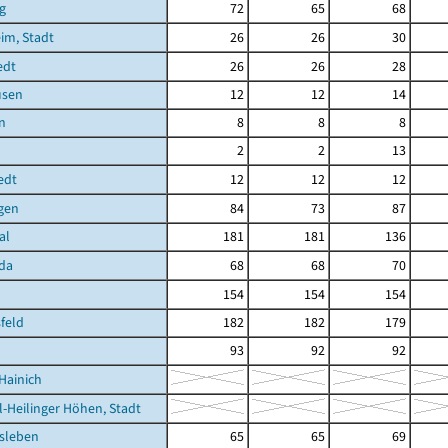
g
72
65
68
im, Stadt
26
26
30
edt
26
26
28
usen
12
12
14
n
8
8
8
2
2
13
edt
12
12
12
gen
84
73
87
al
181
181
136
da
68
68
70
154
154
154
feld
182
182
179
93
92
92
Hainich
l-Heilinger Höhen, Stadt
sleben
65
65
69