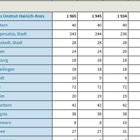
s Unstrut-Hainich-Kreis
1 965
1 945
1 934
tern
40
40
40
ensalza, Stadt
243
244
236
stedt, Stadt
28
28
28
sen
14
14
20
burg
18
18
18
eilingen
18
18
18
edt
10
9
9
d
72
72
72
eim
20
19
19
ottern
42
42
42
gula
38
38
38
mmern
8
8
10
ben
27
27
31