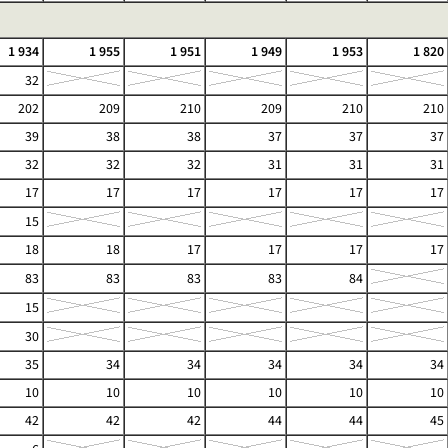
1 934
1 955
1 951
1 949
1 953
1 820
32
202
209
210
209
210
210
39
38
38
37
37
37
32
32
32
31
31
31
17
17
17
17
17
17
15
18
18
17
17
17
17
83
83
83
83
84
15
30
35
34
34
34
34
34
10
10
10
10
10
10
42
42
42
44
44
45