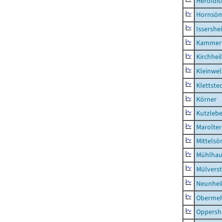
Heroldi
Hornsö
Issershe
Kammerf
Kirchhei
Kleinwe
Klettste
Körner
Kutzleb
Marolte
Mittels
Mühlhau
Mülvers
Neunhei
Obermeh
Oppersh