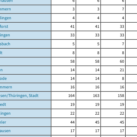
shausen
6
6
6
mmern
3
3
7
ilingen
4
4
4
orst
41
41
33
lingen
33
33
33
lsbach
5
5
7
dt
8
8
8
58
58
60
en
14
14
21
rode
14
14
8
ömmern
16
16
16
sen/Thüringen, Stadt
164
163
158
tedt
19
19
19
lingen
22
22
22
ler
44
45
45
ausen
17
17
17