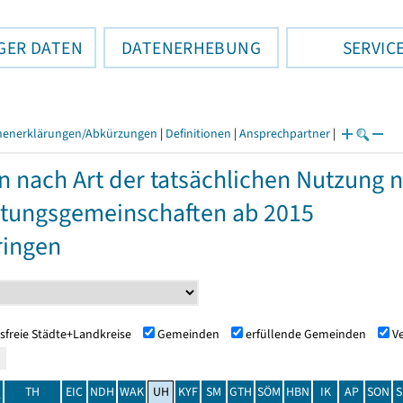
GER DATEN
DATENERHEBUNG
SERVIC
henerklärungen/Abkürzungen
|
Definitionen
|
Ansprechpartner
|
n nach Art der tatsächlichen Nutzung
tungsgemeinschaften ab 2015
ringen
sfreie Städte+Landkreise
Gemeinden
erfüllende Gemeinden
V
TH
EIC
NDH
WAK
UH
KYF
SM
GTH
SÖM
HBN
IK
AP
SON
S
t