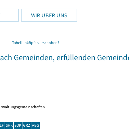
E
WIR ÜBER UNS
Tabellenköpfe verschoben?
 nach Gemeinden, erfüllenden Gemein
erwaltungsgemeinschaften
LF
SHK
SOK
GRZ
ABG