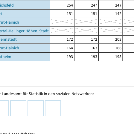
ichsfeld
254
247
247
ei
151
151
142
rut-Hainich
ertal-Heilinger Höhen, Stadt
Tennstedt
172
172
203
rut-Hainich
164
163
166
otheim
193
193
195
 Landesamt für Statistik in den sozialen Netzwerken: