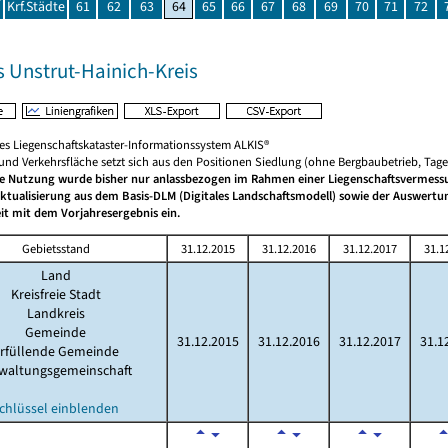
Krf.Städte
61
62
63
64
65
66
67
68
69
70
71
72
s Unstrut-Hainich-Kreis
hes Liegenschaftskataster-Informationssystem ALKIS®
 und Verkehrsfläche setzt sich aus den Positionen Siedlung (ohne Bergbaubetrieb, Ta
he Nutzung wurde bisher nur anlassbezogen im Rahmen einer Liegenschaftsvermessun
aktualisierung aus dem Basis-DLM (Digitales Landschaftsmodell) sowie der Auswert
it mit dem Vorjahresergebnis ein.
Gebietsstand
31.12.2015
31.12.2016
31.12.2017
31.1
Land
Kreisfreie Stadt
Landkreis
Gemeinde
31.12.2015
31.12.2016
31.12.2017
31.1
rfüllende Gemeinde
waltungsgemeinschaft
chlüssel einblenden