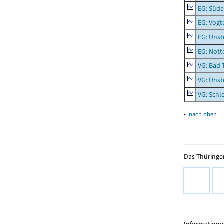
EG: Süde
EG: Vogt
EG: Unst
EG: Nott
VG: Bad 
VG: Unst
VG: Schl
▴
nach oben
Das Thüringer