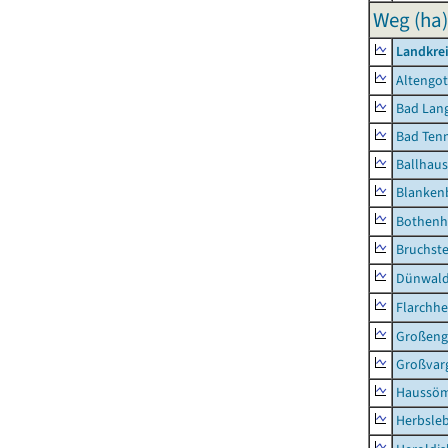
Weg (ha)
Landkrei
Altengot
Bad Lang
Bad Tenn
Ballhau
Blanken
Bothenh
Bruchst
Dünwal
Flarchh
Großeng
Großvar
Haussö
Herbsle