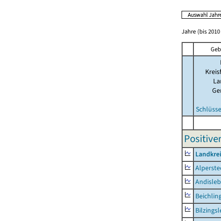
Jahre (bis 2010 
Geb
Kreis
La
Ge
Schlüsse
Positive
Landkre
Alperste
Andisle
Beichlin
Bilzings