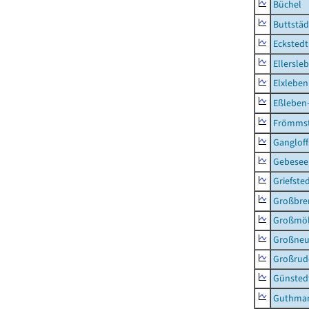
Büchel
Buttstäd
Eckstedt
Ellersle
Elxleben
Eßleben
Frömms
Ganglof
Gebesee,
Griefste
Großbr
Großmö
Großne
Großrud
Günsted
Guthma