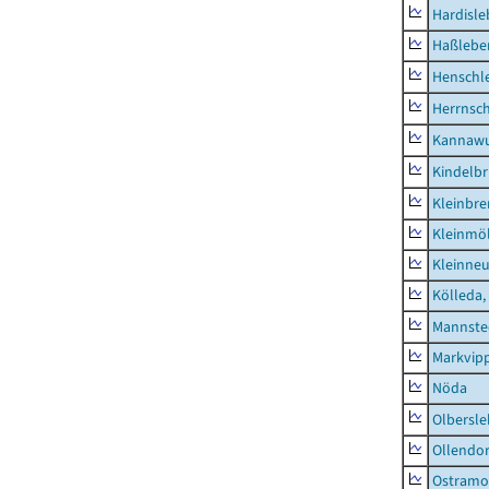
Hardisl
Haßlebe
Henschl
Herrnsc
Kannawu
Kindelbr
Kleinbr
Kleinmö
Kleinne
Kölleda,
Mannste
Markvip
Nöda
Olbersl
Ollendor
Ostramo