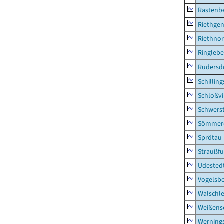
Rastenbe
Riethge
Riethno
Ringleb
Rudersd
Schillin
Schloßv
Schwers
Sömmerd
Sprötau
Straußfu
Udested
Vogelsb
Walschl
Weißense
Werning