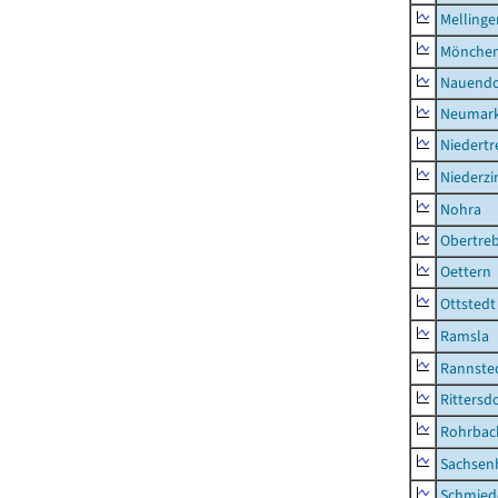
Mellinge
Mönchen
Nauendo
Neumark
Niedertr
Niederz
Nohra
Obertre
Oettern
Ottstedt
Ramsla
Rannste
Rittersd
Rohrbac
Sachsen
Schmied