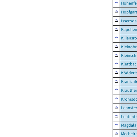
Hohenfe
Hopfgar
Isseroda
Kapellen
Kiliansr
Kleinobr
Kleinsc
Klettbac
Ködderit
Kranichf
Krauthe
Kromsdo
Lehnste
Leutent
Magdala,
Mechelr