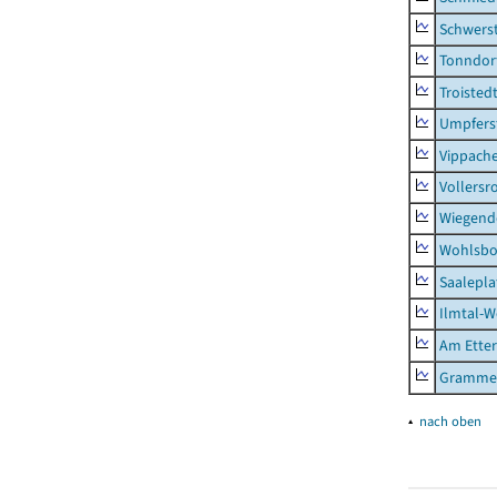
Schwers
Tonndor
Troisted
Umpfers
Vippach
Vollersr
Wiegend
Wohlsbo
Saalepla
Ilmtal-W
Am Ette
Gramme
▴
nach oben