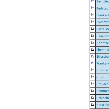
Bechsted
Berlsted
Blankenh
Buchfart
Buttelst
Daasdorf
Döbrits
Ebersted
Ettersbu
Franken
Großher
Großobr
Großsc
Hammer
Heichel
Hetschb