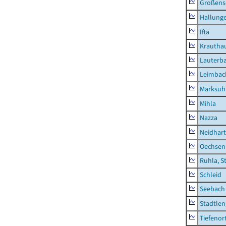
Großens
Hallung
Ifta
Krautha
Lauterb
Leimbac
Marksuh
Mihla
Nazza
Neidhar
Oechsen
Ruhla, S
Schleid
Seebach
Stadtlen
Tiefenor