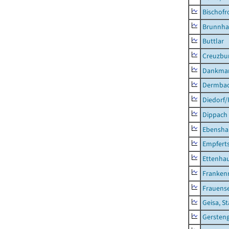
Bischofr
Brunnha
Buttlar
Creuzbur
Dankma
Dermba
Diedorf
Dippach
Ebensha
Empfert
Ettenhau
Franken
Frauens
Geisa, S
Gersten