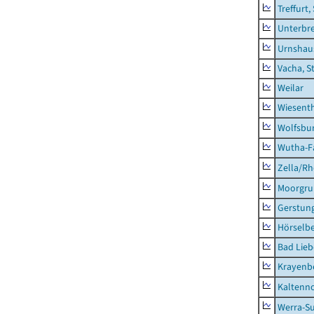
Treffurt,
Unterbr
Urnshau
Vacha, S
Weilar
Wiesent
Wolfsbu
Wutha-F
Zella/R
Moorgr
Gerstun
Hörselbe
Bad Lieb
Krayenb
Kaltenno
Werra-Su