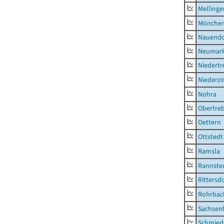
Mellinge
Mönchen
Nauendo
Neumark
Niedertr
Niederz
Nohra
Obertre
Oettern
Ottstedt
Ramsla
Rannste
Rittersd
Rohrbac
Sachsen
Schmied