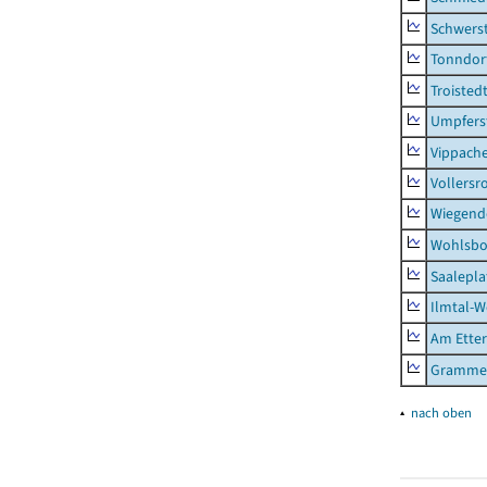
Schwers
Tonndor
Troisted
Umpfers
Vippach
Vollersr
Wiegend
Wohlsbo
Saalepla
Ilmtal-W
Am Ette
Gramme
▴
nach oben