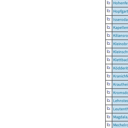
Hohenfe
Hopfgar
Isseroda
Kapellen
Kiliansr
Kleinobr
Kleinsc
Klettbac
Ködderit
Kranichf
Krauthe
Kromsdo
Lehnste
Leutent
Magdala,
Mechelr