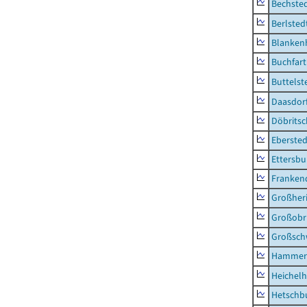
Bechsted
Berlsted
Blankenh
Buchfart
Buttelst
Daasdorf
Döbrits
Ebersted
Ettersbu
Franken
Großher
Großobr
Großsc
Hammer
Heichel
Hetschb